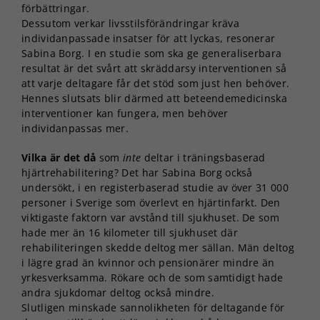
förbättringar.
Dessutom verkar livsstilsförändringar kräva
individanpassade insatser för att lyckas, resonerar
Sabina Borg. I en studie som ska ge generaliserbara
resultat är det svårt att skräddarsy interventionen så
att varje deltagare får det stöd som just hen behöver.
Hennes slutsats blir därmed att beteendemedicinska
interventioner kan fungera, men behöver
individanpassas mer.
Vilka är det då
som
inte
deltar i träningsbaserad
hjärtrehabilitering? Det har Sabina Borg också
undersökt, i en registerbaserad studie av över 31 000
personer i Sverige som överlevt en hjärtinfarkt. Den
viktigaste faktorn var avstånd till sjukhuset. De som
hade mer än 16 kilometer till sjukhuset där
rehabiliteringen skedde deltog mer sällan. Män deltog
i lägre grad än kvinnor och pensionärer mindre än
yrkesverksamma. Rökare och de som samtidigt hade
andra sjukdomar deltog också mindre.
Slutligen minskade sannolikheten för deltagande för