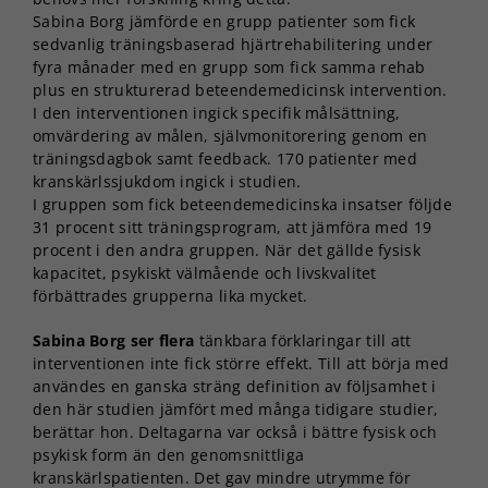
Sabina Borg jämförde en grupp patienter som fick
sedvanlig träningsbaserad hjärtrehabilitering under
fyra månader med en grupp som fick samma rehab
plus en strukturerad beteendemedicinsk intervention.
I den interventionen ingick specifik målsättning,
omvärdering av målen, självmonitorering genom en
träningsdagbok samt feedback. 170 patienter med
kranskärlssjukdom ingick i studien.
I gruppen som fick beteendemedicinska insatser följde
31 procent sitt träningsprogram, att jämföra med 19
procent i den andra gruppen. När det gällde fysisk
kapacitet, psykiskt välmående och livskvalitet
förbättrades grupperna lika mycket.
Sabina Borg ser flera
tänkbara förklaringar till att
interventionen inte fick större effekt. Till att börja med
användes en ganska sträng definition av följsamhet i
den här studien jämfört med många tidigare studier,
berättar hon. Deltagarna var också i bättre fysisk och
psykisk form än den genomsnittliga
kranskärlspatienten. Det gav mindre utrymme för