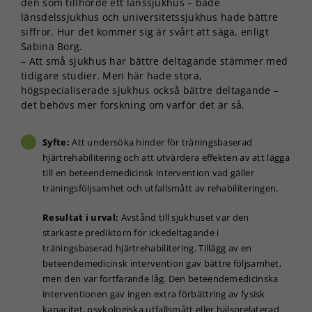
den som tillhörde ett länssjukhus – både
länsdelssjukhus och universitetssjukhus hade bättre
siffror. Hur det kommer sig är svårt att säga, enligt
Sabina Borg.
– Att små sjukhus har bättre deltagande stämmer med
tidigare studier. Men här hade stora,
högspecialiserade sjukhus också bättre deltagande –
det behövs mer forskning om varför det är så.
Syfte:
Att undersöka hinder för träningsbaserad
hjärtrehabilitering och att utvärdera effekten av att lägga
till en beteendemedicinsk intervention vad gäller
träningsföljsamhet och utfallsmått av rehabiliteringen.
Resultat i urval:
Avstånd till sjukhuset var den
starkaste prediktorn för ickedeltagande i
träningsbaserad hjärtrehabilitering. Tillägg av en
beteendemedicinsk intervention gav bättre följsamhet,
men den var fortfarande låg. Den beteendemedicinska
interventionen gav ingen extra förbättring av fysisk
kapacitet, psykologiska utfallsmått eller hälsorelaterad