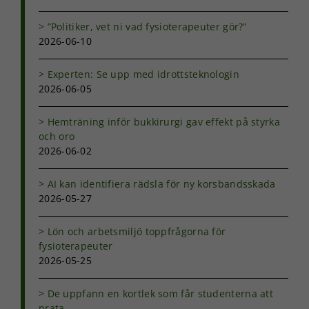
”Politiker, vet ni vad fysioterapeuter gör?”
2026-06-10
Experten: Se upp med idrottsteknologin
Nödvändiga
2026-06-05
Dessa kakor
går inte att
välja bort. De
Hemträning inför bukkirurgi gav effekt på styrka
behövs för
och oro
att hemsidan
2026-06-02
över huvud
taget ska
fungera.
AI kan identifiera rädsla för ny korsbandsskada
2026-05-27
Statistik
Lön och arbetsmiljö toppfrågorna för
För att vi ska
fysioterapeuter
kunna
2026-05-25
förbättra
hemsidans
De uppfann en kortlek som får studenterna att
funktionalitet
och
prata