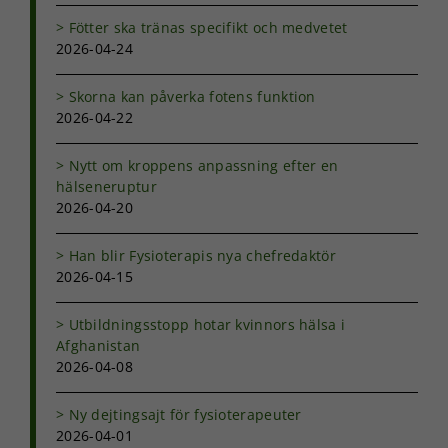
Fötter ska tränas specifikt och medvetet
Marknadsföring
2026-04-24
Genom att dela
med dig av dina
Skorna kan påverka fotens funktion
intressen och ditt
2026-04-22
beteende när du
surfar ökar du
chansen att få se
Nytt om kroppens anpassning efter en
personligt
hälseneruptur
anpassat innehåll
2026-04-20
och erbjudanden.
Han blir Fysioterapis nya chefredaktör
2026-04-15
Utbildningsstopp hotar kvinnors hälsa i
Afghanistan
2026-04-08
Ny dejtingsajt för fysioterapeuter
2026-04-01