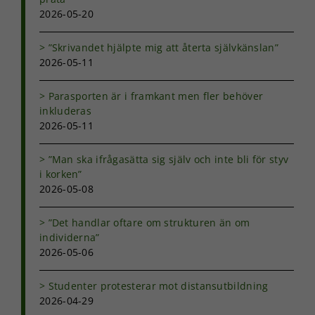
uppbyggnad,
2026-05-20
baserat på
hur
”Skrivandet hjälpte mig att återta självkänslan”
hemsidan
2026-05-11
används.
Parasporten är i framkant men fler behöver
inkluderas
Upplevelse
2026-05-11
För att vår
hemsida ska
prestera så
”Man ska ifrågasätta sig själv och inte bli för styv
bra som
i korken”
möjligt under
2026-05-08
ditt besök.
Om du nekar
de här
”Det handlar oftare om strukturen än om
kakorna
individerna”
kommer viss
2026-05-06
funktionalitet
att försvinna
Studenter protesterar mot distansutbildning
från
hemsidan.
2026-04-29