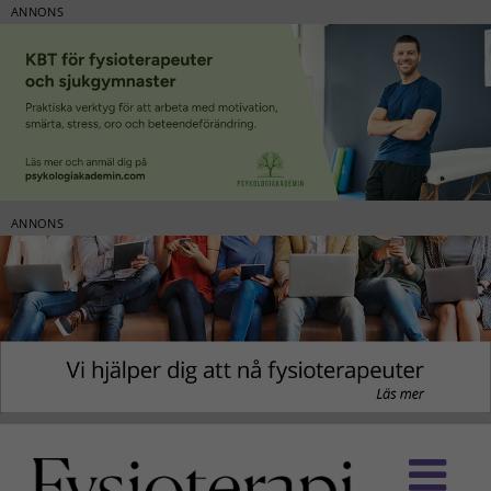
ANNONS
ANNONS
Fortsätt
till
innehållet