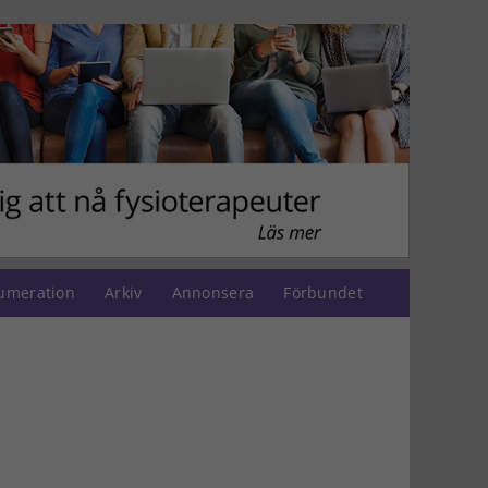
umeration
Arkiv
Annonsera
Förbundet