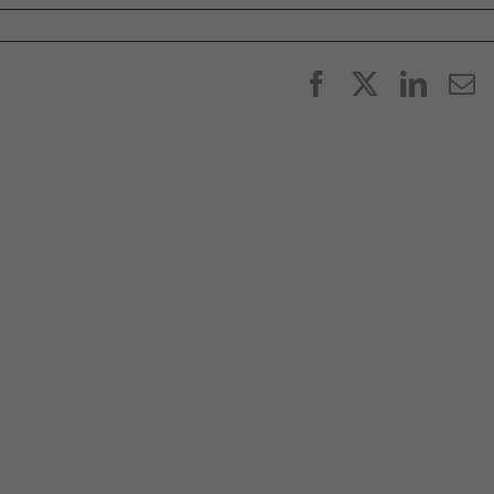
Facebook
X
Linke
E
p