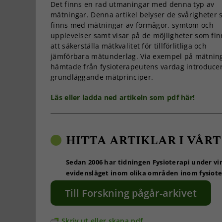
Det finns en rad utmaningar med denna typ av
mätningar. Denna artikel belyser de svårigheter
finns med mätningar av förmågor, symtom och
upplevelser samt visar på de möjligheter som fin
att säkerställa mätkvalitet för tillförlitliga och
jämförbara mätunderlag. Via exempel på mätnin
hämtade från fysioterapeutens vardag introduce
grundläggande mätprinciper.
Läs eller ladda ned artikeln som pdf här!
HITTA ARTIKLAR I VÅRT
Sedan 2006 har tidningen Fysioterapi under v
evidensläget inom olika områden inom fysiote
Till Forskning pågår-arkivet
Skriv ut eller skapa pdf