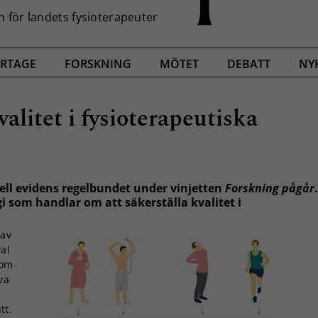
RTAGE
FORSKNING
MÖTET
DEBATT
NY
valitet i fysioterapeutiska
ell evidens regelbundet under vinjetten
Forskning pågår
.
 som handlar om att säkerställa kvalitet i
 av
al
 om
va
ätt.