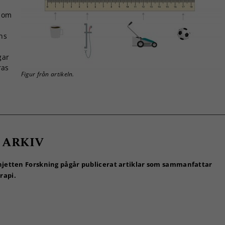
 som
ns
gar
ras
Figur från artikeln.
 ARKIV
injetten Forskning pågår publicerat artiklar som sammanfattar
rapi.