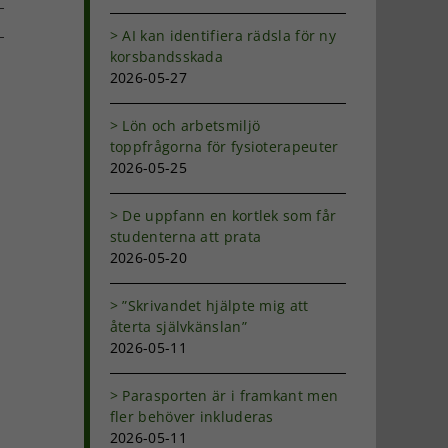
AI kan identifiera rädsla för ny
korsbandsskada
dIn
-
2026-05-27
ost
Lön och arbetsmiljö
toppfrågorna för fysioterapeuter
2026-05-25
De uppfann en kortlek som får
studenterna att prata
2026-05-20
”Skrivandet hjälpte mig att
återta självkänslan”
2026-05-11
Parasporten är i framkant men
fler behöver inkluderas
2026-05-11