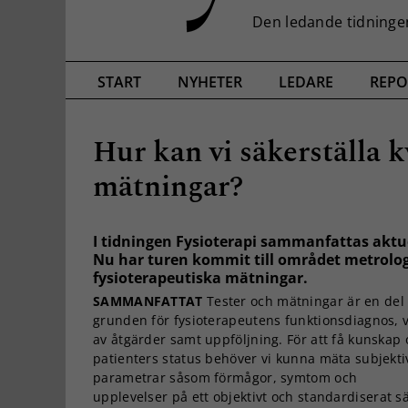
START
NYHETER
LEDARE
REPO
Hur kan vi säkerställa k
mätningar?
I tidningen Fysioterapi sammanfattas aktu
Nu har turen kommit till området metrologi
fysioterapeutiska mätningar.
SAMMANFATTAT
Tester och mätningar är en del
grunden för fysioterapeutens funktionsdiagnos, v
av åtgärder samt uppföljning. För att få kunskap
patienters status behöver vi kunna mäta subjekti
parametrar såsom förmågor, symtom och
upplevelser på ett objektivt och standardiserat s