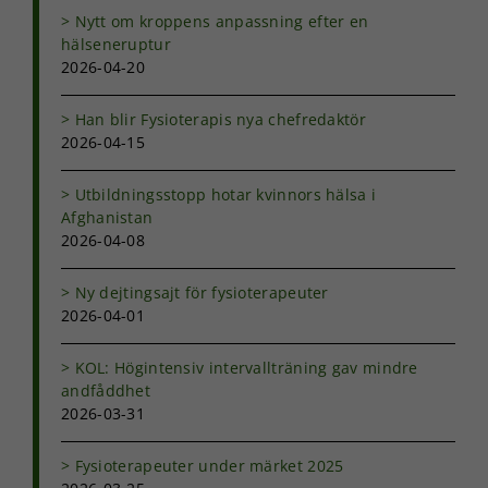
hemsidan
Nytt om kroppens anpassning efter en
används.
hälseneruptur
2026-04-20
Upplevelse
För att vår
Han blir Fysioterapis nya chefredaktör
hemsida ska
2026-04-15
prestera så
bra som
Utbildningsstopp hotar kvinnors hälsa i
möjligt under
Afghanistan
ditt besök.
2026-04-08
Om du nekar
de här
kakorna
Ny dejtingsajt för fysioterapeuter
kommer viss
2026-04-01
funktionalitet
att försvinna
från
KOL: Högintensiv intervallträning gav mindre
hemsidan.
andfåddhet
2026-03-31
Marknadsföring
Fysioterapeuter under märket 2025
Genom att dela