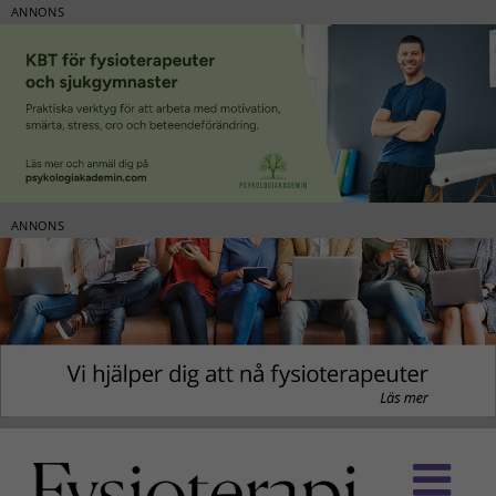
ANNONS
ANNONS
Fortsätt
till
innehållet