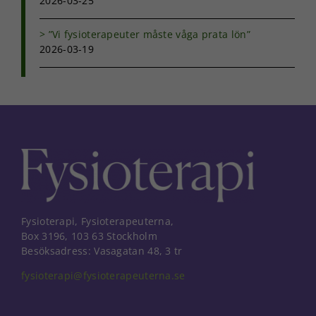
2026-03-25
med dig av dina
intressen och ditt
”Vi fysioterapeuter måste våga prata lön”
beteende när du
surfar ökar du
2026-03-19
chansen att få se
personligt
anpassat innehåll
och erbjudanden.
Fysioterapi, Fysioterapeuterna,
Box 3196, 103 63 Stockholm
Besöksadress: Vasagatan 48, 3 tr
fysioterapi@fysioterapeuterna.se