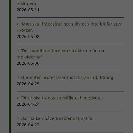
inkluderas
2026-05-11
Nödvändiga
Dessa kakor
går inte att
”Man ska ifrågasätta sig själv och inte bli för styv
välja bort. De
i korken”
behövs för
2026-05-08
att hemsidan
över huvud
”Det handlar oftare om strukturen än om
taget ska
fungera.
individerna”
2026-05-06
Statistik
Studenter protesterar mot distansutbildning
För att vi ska
2026-04-29
kunna
förbättra
Fötter ska tränas specifikt och medvetet
hemsidans
2026-04-24
funktionalitet
och
uppbyggnad,
Skorna kan påverka fotens funktion
baserat på
2026-04-22
hur