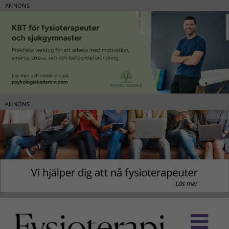
ANNONS
ANNONS
Fortsätt
till
innehållet