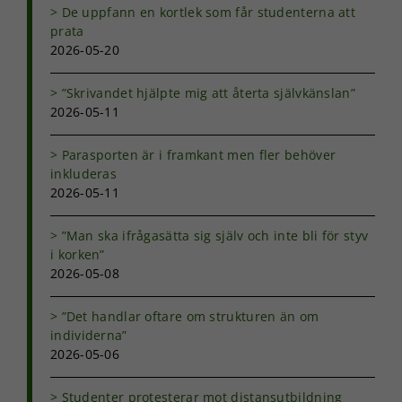
De uppfann en kortlek som får studenterna att
prata
2026-05-20
”Skrivandet hjälpte mig att återta självkänslan”
2026-05-11
Parasporten är i framkant men fler behöver
inkluderas
2026-05-11
”Man ska ifrågasätta sig själv och inte bli för styv
i korken”
2026-05-08
Nödvändiga
”Det handlar oftare om strukturen än om
Dessa kakor
individerna”
går inte att
2026-05-06
välja bort. De
behövs för
Studenter protesterar mot distansutbildning