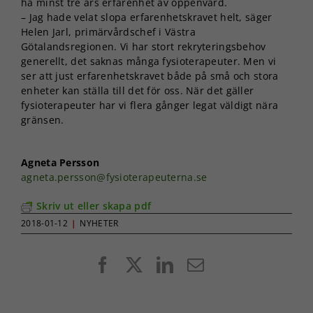
ha minst tre års erfarenhet av öppenvård.
– Jag hade velat slopa erfarenhetskravet helt, säger
Helen Jarl, primärvårdschef i Västra
Götalandsregionen. Vi har stort rekryteringsbehov
generellt, det saknas många fysioterapeuter. Men vi
ser att just erfarenhetskravet både på små och stora
enheter kan ställa till det för oss. När det gäller
fysioterapeuter har vi flera gånger legat väldigt nära
gränsen.
Agneta Persson
agneta.persson@fysioterapeuterna.se
Skriv ut eller skapa pdf
2018-01-12
|
NYHETER
Facebook
X
LinkedIn
E-
post