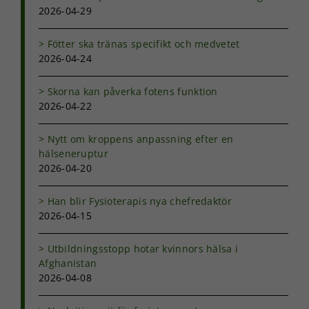
att hemsidan
2026-04-29
över huvud
taget ska
fungera.
Fötter ska tränas specifikt och medvetet
2026-04-24
Statistik
Skorna kan påverka fotens funktion
För att vi ska
2026-04-22
kunna
förbättra
Nytt om kroppens anpassning efter en
hemsidans
funktionalitet
hälseneruptur
och
2026-04-20
uppbyggnad,
baserat på
Han blir Fysioterapis nya chefredaktör
hur
2026-04-15
hemsidan
används.
Utbildningsstopp hotar kvinnors hälsa i
Afghanistan
Upplevelse
2026-04-08
För att vår
hemsida ska