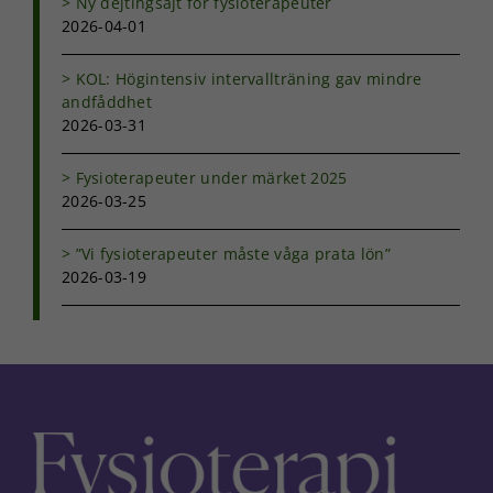
Ny dejtingsajt för fysioterapeuter
prestera så
2026-04-01
bra som
möjligt under
ditt besök.
KOL: Högintensiv intervallträning gav mindre
Om du nekar
andfåddhet
de här
2026-03-31
kakorna
kommer viss
Fysioterapeuter under märket 2025
funktionalitet
2026-03-25
att försvinna
från
hemsidan.
”Vi fysioterapeuter måste våga prata lön”
2026-03-19
Marknadsföring
Genom att dela
med dig av dina
intressen och ditt
beteende när du
surfar ökar du
chansen att få se
personligt
anpassat innehåll