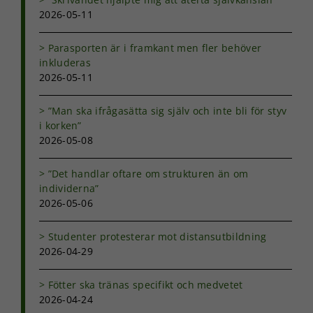
baserat på
2026-05-11
hur
hemsidan
används.
Parasporten är i framkant men fler behöver
inkluderas
2026-05-11
Upplevelse
För att vår
”Man ska ifrågasätta sig själv och inte bli för styv
hemsida ska
i korken”
prestera så
2026-05-08
bra som
möjligt under
ditt besök.
”Det handlar oftare om strukturen än om
Om du nekar
individerna”
de här
2026-05-06
kakorna
kommer viss
funktionalitet
Studenter protesterar mot distansutbildning
att försvinna
2026-04-29
från
hemsidan.
Fötter ska tränas specifikt och medvetet
2026-04-24