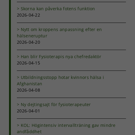
Marknadsföring
Skorna kan påverka fotens funktion
Genom att dela
2026-04-22
med dig av dina
intressen och ditt
beteende när du
Nytt om kroppens anpassning efter en
surfar ökar du
hälseneruptur
chansen att få se
2026-04-20
personligt
anpassat innehåll
och erbjudanden.
Han blir Fysioterapis nya chefredaktör
2026-04-15
Utbildningsstopp hotar kvinnors hälsa i
Afghanistan
2026-04-08
Ny dejtingsajt för fysioterapeuter
2026-04-01
KOL: Högintensiv intervallträning gav mindre
andfåddhet