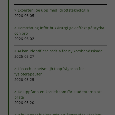
Experten: Se upp med idrottsteknologin
2026-06-05
Nödvändiga
Dessa kakor
Hemträning inför bukkirurgi gav effekt på styrka
går inte att
och oro
välja bort. De
2026-06-02
behövs för
att hemsidan
över huvud
AI kan identifiera rädsla för ny korsbandsskada
taget ska
2026-05-27
fungera.
Lön och arbetsmiljö toppfrågorna för
fysioterapeuter
Statistik
2026-05-25
För att vi ska
kunna
förbättra
De uppfann en kortlek som får studenterna att
hemsidans
prata
funktionalitet
2026-05-20
och
uppbyggnad,
”Skrivandet hjälpte mig att återta självkänslan”