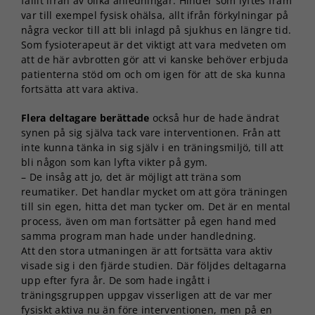
fallit ifrån av olika anledningar. Hinder som lyftes fram
var till exempel fysisk ohälsa, allt ifrån förkylningar på
några veckor till att bli inlagd på sjukhus en längre tid.
Som fysioterapeut är det viktigt att vara medveten om
att de här avbrotten gör att vi kanske behöver erbjuda
patienterna stöd om och om igen för att de ska kunna
fortsätta att vara aktiva.
Flera deltagare berättade
också hur de hade ändrat
synen på sig själva tack vare interventionen. Från att
inte kunna tänka in sig själv i en träningsmiljö, till att
bli någon som kan lyfta vikter på gym.
– De insåg att jo, det är möjligt att träna som
reumatiker. Det handlar mycket om att göra träningen
till sin egen, hitta det man tycker om. Det är en mental
process, även om man fortsätter på egen hand med
samma program man hade under handledning.
Att den stora utmaningen är att fortsätta vara aktiv
visade sig i den fjärde studien. Där följdes deltagarna
upp efter fyra år. De som hade ingått i
träningsgruppen uppgav visserligen att de var mer
fysiskt aktiva nu än före interventionen, men på en