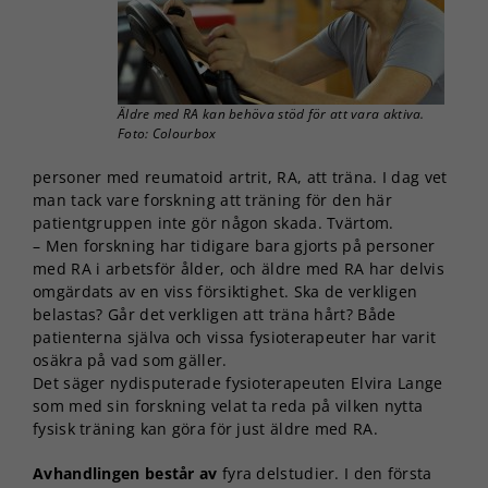
Äldre med RA kan behöva stöd för att vara aktiva.
Foto: Colourbox
personer med reumatoid artrit, RA, att träna. I dag vet
man tack vare forskning att träning för den här
patientgruppen inte gör någon skada. Tvärtom.
– Men forskning har tidigare bara gjorts på personer
med RA i arbetsför ålder, och äldre med RA har delvis
omgärdats av en viss försiktighet. Ska de verkligen
belastas? Går det verkligen att träna hårt? Både
patienterna själva och vissa fysioterapeuter har varit
osäkra på vad som gäller.
Det säger nydisputerade fysioterapeuten Elvira Lange
som med sin forskning velat ta reda på vilken nytta
fysisk träning kan göra för just äldre med RA.
Avhandlingen består av
fyra delstudier. I den första