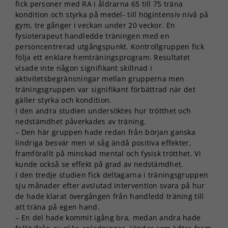
fick personer med RA i åldrarna 65 till 75 träna
kondition och styrka på medel- till högintensiv nivå på
gym, tre gånger i veckan under 20 veckor. En
fysioterapeut handledde träningen med en
personcentrerad utgångspunkt. Kontrollgruppen fick
följa ett enklare hemträningsprogram. Resultatet
visade inte någon signifikant skillnad i
aktivitetsbegränsningar mellan grupperna men
träningsgruppen var signifikant förbättrad när det
gäller styrka och kondition.
I den andra studien undersöktes hur trötthet och
nedstämdhet påverkades av träning.
– Den här gruppen hade redan från början ganska
lindriga besvär men vi såg ändå positiva effekter,
framförallt på minskad mental och fysisk trötthet. Vi
kunde också se effekt på grad av nedstämdhet.
I den tredje studien fick deltagarna i träningsgruppen
sju månader efter avslutad intervention svara på hur
de hade klarat övergången från handledd träning till
att träna på egen hand.
– En del hade kommit igång bra, medan andra hade