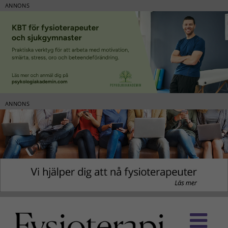
ANNONS
ANNONS
Fortsätt
till
innehållet