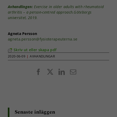
Avhandlingen:
Exercise in older adults with rheumatoid
arthritis – a person-centred approach.
Göteborgs
universitet, 2019.
Agneta Persson
agneta.persson@fysioterapeuterna.se
Skriv ut eller skapa pdf
2020-06-09
|
AVHANDLINGAR
Facebook
X
LinkedIn
E-
post
Senaste inläggen