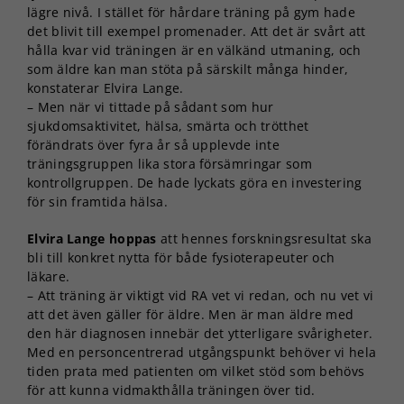
lägre nivå. I stället för hårdare träning på gym hade
det blivit till exempel promenader. Att det är svårt att
hålla kvar vid träningen är en välkänd utmaning, och
som äldre kan man stöta på särskilt många hinder,
konstaterar Elvira Lange.
– Men när vi tittade på sådant som hur
sjukdomsaktivitet, hälsa, smärta och trötthet
förändrats över fyra år så upplevde inte
träningsgruppen lika stora försämringar som
kontrollgruppen. De hade lyckats göra en investering
för sin framtida hälsa.
Elvira Lange hoppas
att hennes forskningsresultat ska
bli till konkret nytta för både fysioterapeuter och
läkare.
– Att träning är viktigt vid RA vet vi redan, och nu vet vi
att det även gäller för äldre. Men är man äldre med
den här diagnosen innebär det ytterligare svårigheter.
Med en personcentrerad utgångspunkt behöver vi hela
tiden prata med patienten om vilket stöd som behövs
för att kunna vidmakthålla träningen över tid.