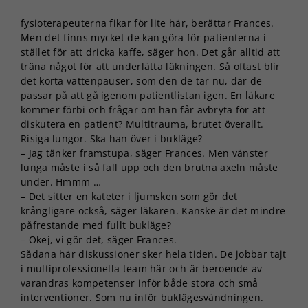
fysioterapeuterna fikar för lite här, berättar Frances.
Men det finns mycket de kan göra för patienterna i
stället för att dricka kaffe, säger hon. Det går alltid att
träna något för att underlätta läkningen. Så oftast blir
det korta vattenpauser, som den de tar nu, där de
passar på att gå igenom patientlistan igen. En läkare
kommer förbi och frågar om han får avbryta för att
diskutera en patient? Multitrauma, brutet överallt.
Risiga lungor. Ska han över i bukläge?
– Jag tänker framstupa, säger Frances. Men vänster
lunga måste i så fall upp och den brutna axeln måste
under. Hmmm …
– Det sitter en kateter i ljumsken som gör det
krångligare också, säger läkaren. Kanske är det mindre
påfrestande med fullt bukläge?
– Okej, vi gör det, säger Frances.
Sådana här diskussioner sker hela tiden. De jobbar tajt
i multiprofessionella team här och är beroende av
varandras kompetenser inför både stora och små
interventioner. Som nu inför buklägesvändningen.