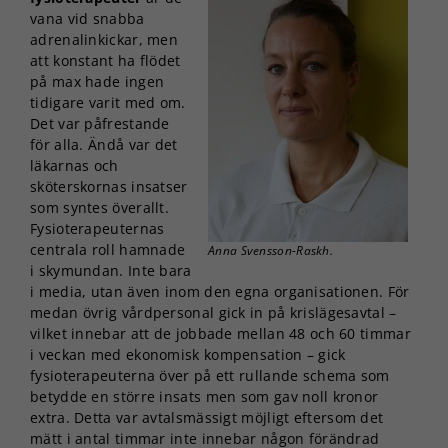
vana vid snabba
adrenalinkickar, men
att konstant ha flödet
på max hade ingen
tidigare varit med om.
Det var påfrestande
för alla. Ändå var det
läkarnas och
sköterskornas insatser
som syntes överallt.
Fysioterapeuternas
centrala roll hamnade
Anna Svensson-Raskh.
i skymundan. Inte bara
i media, utan även inom den egna organisationen. För
medan övrig vårdpersonal gick in på krislägesavtal –
vilket innebar att de jobbade mellan 48 och 60 timmar
i veckan med ekonomisk kompensation – gick
fysioterapeuterna över på ett rullande schema som
betydde en större insats men som gav noll kronor
extra. Detta var avtalsmässigt möjligt eftersom det
mätt i antal timmar inte innebar någon förändrad