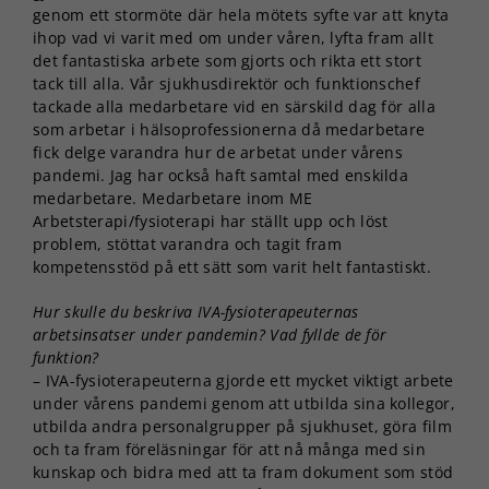
genom ett stormöte där hela mötets syfte var att knyta
ihop vad vi varit med om under våren, lyfta fram allt
det fantastiska arbete som gjorts och rikta ett stort
tack till alla. Vår sjukhusdirektör och funktionschef
tackade alla medarbetare vid en särskild dag för alla
som arbetar i hälsoprofessionerna då medarbetare
fick delge varandra hur de arbetat under vårens
pandemi. Jag har också haft samtal med enskilda
medarbetare. Medarbetare inom ME
Arbetsterapi/fysioterapi har ställt upp och löst
problem, stöttat varandra och tagit fram
kompetensstöd på ett sätt som varit helt fantastiskt.
Hur skulle du beskriva IVA-fysioterapeuternas
arbetsinsatser under pandemin? Vad fyllde de för
funktion?
– IVA-fysioterapeuterna gjorde ett mycket viktigt arbete
under vårens pandemi genom att utbilda sina kollegor,
utbilda andra personalgrupper på sjukhuset, göra film
och ta fram föreläsningar för att nå många med sin
kunskap och bidra med att ta fram dokument som stöd