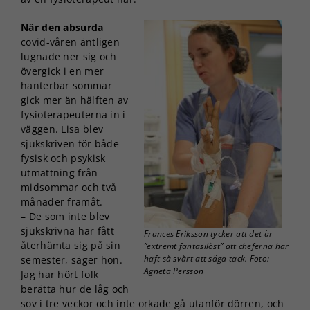
När den absurda
covid-våren äntligen
lugnade ner sig och
övergick i en mer
hanterbar sommar
gick mer än hälften av
fysioterapeuterna in i
väggen. Lisa blev
sjukskriven för både
fysisk och psykisk
utmattning från
midsommar och två
månader framåt.
– De som inte blev
sjukskrivna har fått
Frances Eriksson tycker att det är
återhämta sig på sin
”extremt fantasilöst” att cheferna har
haft så svårt att säga tack. Foto:
semester, säger hon.
Agneta Persson
Jag har hört folk
berätta hur de låg och
sov i tre veckor och inte orkade gå utanför dörren, och