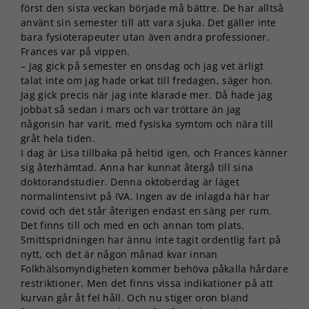
först den sista veckan började må bättre. De har alltså
använt sin semester till att vara sjuka. Det gäller inte
bara fysioterapeuter utan även andra professioner.
Frances var på vippen.
– Jag gick på semester en onsdag och jag vet ärligt
talat inte om jag hade orkat till fredagen, säger hon.
Jag gick precis när jag inte klarade mer. Då hade jag
jobbat så sedan i mars och var tröttare än jag
någonsin har varit, med fysiska symtom och nära till
gråt hela tiden.
I dag är Lisa tillbaka på heltid igen, och Frances känner
sig återhämtad. Anna har kunnat återgå till sina
doktorandstudier. Denna oktoberdag är läget
normalintensivt på IVA. Ingen av de inlagda här har
covid och det står återigen endast en säng per rum.
Det finns till och med en och annan tom plats.
Smittspridningen har ännu inte tagit ordentlig fart på
nytt, och det är någon månad kvar innan
Folkhälsomyndigheten kommer behöva påkalla hårdare
restriktioner. Men det finns vissa indikationer på att
kurvan går åt fel håll. Och nu stiger oron bland