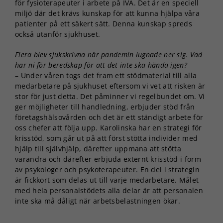
för fysioterapeuter i arbete på IVA. Det är en speciell
miljö där det krävs kunskap för att kunna hjälpa våra
patienter på ett säkert sätt. Denna kunskap spreds
också utanför sjukhuset.
Flera blev sjukskrivna när pandemin lugnade ner sig. Vad
har ni för beredskap för att det inte ska hända igen?
– Under våren togs det fram ett stödmaterial till alla
medarbetare på sjukhuset eftersom vi vet att risken är
stor för just detta. Det påminner vi regelbundet om. Vi
ger möjligheter till handledning, erbjuder stöd från
företagshälsovården och det är ett ständigt arbete för
oss chefer att följa upp. Karolinska har en strategi för
krisstöd, som går ut på att först stötta individer med
hjälp till självhjälp, därefter uppmana att stötta
varandra och därefter erbjuda externt krisstöd i form
av psykologer och psykoterapeuter. En del i strategin
är fickkort som delas ut till varje medarbetare. Målet
med hela personalstödets alla delar är att personalen
inte ska må dåligt när arbetsbelastningen ökar.