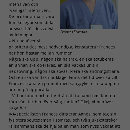
intensiven och
”vanliga” intensiven.
De brukar annars vara
fem kollegor som delar
ansvaret för dessa två
Frances Eriksson.
avdelningar.
– Nu behöver vi
prioritera det mest nödvändiga, konstaterar Frances
när hon hastar mellan rummen.
Några ska upp, någon ska ha trak, en ska extuberas,
en annan ska opereras, en ska väckas ur sin
nedsövning, någon ska sövas. Flera ska andningsträna.
Och en ska vändas i bukläge. Finns det tid över så vill
Frances träna en patient med sängcykel och ta upp en
annan på tippbräda.
– Vi har tuben och ett V-drän att ta hand om. Kan du
röra vänster ben över sängkanten? Okej, vi behöver
suga här.
IVA-specialisten Frances dirigerar Agnes, som tog sin
fysioterapeutexamen i somras, och två sjuksköterskor.
Tillsammans ska de hjälpa en man som nyss vaknat att