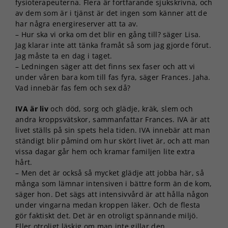
fysioterapeuterna. Flera är fortfarande sjukskrivna, och
av dem som är i tjänst är det ingen som känner att de
har några energireserver att ta av.
– Hur ska vi orka om det blir en gång till? säger Lisa.
Jag klarar inte att tänka framåt så som jag gjorde förut.
Jag måste ta en dag i taget.
– Ledningen säger att det finns sex faser och att vi
under våren bara kom till fas fyra, säger Frances. Jaha.
Vad innebär fas fem och sex då?
IVA är liv
och död, sorg och glädje, kräk, slem och
andra kroppsvätskor, sammanfattar Frances. IVA är att
Nödvändiga
livet ställs på sin spets hela tiden. IVA innebär att man
Dessa kakor
ständigt blir påmind om hur skört livet är, och att man
går inte att
vissa dagar går hem och kramar familjen lite extra
välja bort. De
hårt.
behövs för
– Men det är också så mycket glädje att jobba här, så
att hemsidan
över huvud
många som lämnar intensiven i bättre form än de kom,
taget ska
säger hon. Det sägs att intensivvård är att hålla någon
fungera.
under vingarna medan kroppen läker. Och de flesta
gör faktiskt det. Det är en otroligt spännande miljö.
Eller otroligt läskig om man inte gillar den.