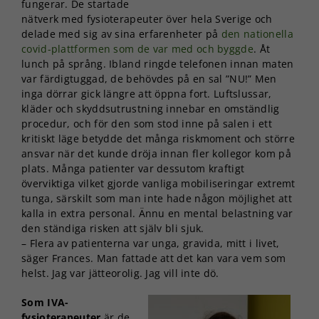
fungerar. De startade
nätverk med fysioterapeuter över hela Sverige och
delade med sig av sina erfarenheter på
den nationella
covid-plattformen som de var med och byggde
. Åt
lunch på språng. Ibland ringde telefonen innan maten
var färdigtuggad, de behövdes på en sal ”NU!” Men
inga dörrar gick längre att öppna fort. Luftslussar,
kläder och skyddsutrustning innebar en omständlig
procedur, och för den som stod inne på salen i ett
kritiskt läge betydde det många riskmoment och större
ansvar när det kunde dröja innan fler kollegor kom på
plats. Många patienter var dessutom kraftigt
överviktiga vilket gjorde vanliga mobiliseringar extremt
tunga, särskilt som man inte hade någon möjlighet att
kalla in extra personal. Ännu en mental belastning var
den ständiga risken att själv bli sjuk.
– Flera av patienterna var unga, gravida, mitt i livet,
säger Frances. Man fattade att det kan vara vem som
helst. Jag var jätteorolig. Jag vill inte dö.
Som IVA-
fysioterapeuter
är de