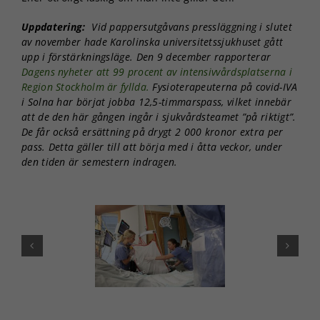
Statistik
För att vi ska
Uppdatering:
Vid pappersutgåvans pressläggning i slutet
kunna
av november hade Karolinska universitetssjukhuset gått
förbättra
upp i förstärkningsläge. Den 9 december rapporterar
hemsidans
Dagens nyheter att 99 procent av intensivvårdsplatserna i
funktionalitet
Region Stockholm är fyllda.
Fysioterapeuterna på covid-IVA
och
i Solna har börjat jobba 12,5-timmarspass, vilket innebär
uppbyggnad,
att de den här gången ingår i sjukvårdsteamet ”på riktigt”.
baserat på
De får också ersättning på drygt 2 000 kronor extra per
hur
pass. Detta gäller till att börja med i åtta veckor, under
hemsidan
den tiden är semestern indragen.
används.
Upplevelse
För att vår
hemsida ska
prestera så
bra som
möjligt under
ditt besök.
Om du nekar
de här