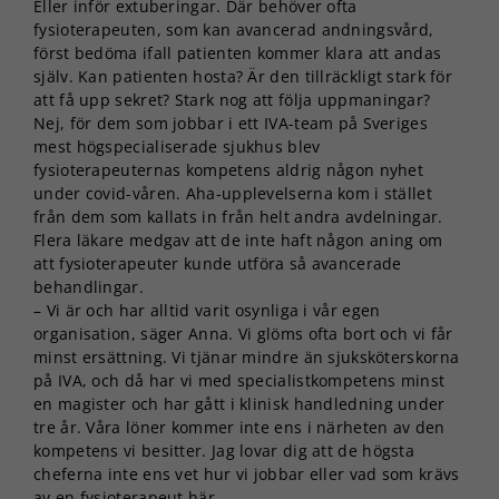
Eller inför extuberingar. Där behöver ofta
fysioterapeuten, som kan avancerad andningsvård,
först bedöma ifall patienten kommer klara att andas
själv. Kan patienten hosta? Är den tillräckligt stark för
att få upp sekret? Stark nog att följa uppmaningar?
Nej, för dem som jobbar i ett IVA-team på Sveriges
mest högspecialiserade sjukhus blev
fysioterapeuternas kompetens aldrig någon nyhet
under covid-våren. Aha-upplevelserna kom i stället
från dem som kallats in från helt andra avdelningar.
Flera läkare medgav att de inte haft någon aning om
att fysioterapeuter kunde utföra så avancerade
behandlingar.
– Vi är och har alltid varit osynliga i vår egen
organisation, säger Anna. Vi glöms ofta bort och vi får
minst ersättning. Vi tjänar mindre än sjuksköterskorna
på IVA, och då har vi med specialistkompetens minst
en magister och har gått i klinisk handledning under
tre år. Våra löner kommer inte ens i närheten av den
kompetens vi besitter. Jag lovar dig att de högsta
cheferna inte ens vet hur vi jobbar eller vad som krävs
av en fysioterapeut här.