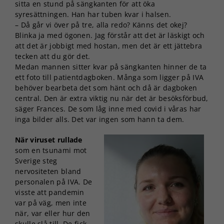
sitta en stund på sängkanten för att öka
syresättningen. Han har tuben kvar i halsen.
– Då går vi över på tre, alla redo? Känns det okej?
Blinka ja med ögonen. Jag förstår att det är läskigt och
att det är jobbigt med hostan, men det är ett jättebra
tecken att du gör det.
Medan mannen sitter kvar på sängkanten hinner de ta
ett foto till patientdagboken. Många som ligger på IVA
behöver bearbeta det som hänt och då är dagboken
central. Den är extra viktig nu när det är besöksförbud,
säger Frances. De som låg inne med covid i våras har
inga bilder alls. Det var ingen som hann ta dem.
När viruset rullade
som en tsunami mot
Sverige steg
nervositeten bland
personalen på IVA. De
visste att pandemin
var på väg, men inte
när, var eller hur den
skulle slå till. De fick