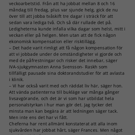
veckoarbetstid. Från att ha jobbat mellan 8 och 16
måndag till fredag, plus var sjunde helg, gick de nu
över till att jobba tvåskift tre dagar i sträck för att
sedan vara lediga två. Och så där rullade det på.
Ledigheterna kunde infalla vilka dagar som helst, mitt i
veckan eller på helgen. Men utan att de fick någon
ekonomisk kompensation eller risktillägg.
– Det hade varit rimligt att få någon kompensation för
att vi jobbade under de omständigheter vi gjorde och
med de påfrestningar och risker det innebar, säger
IVA-sjukgymnasten Anna Svensson- Raskh som
tillfälligt pausade sina doktorandstudier för att avlasta
i klinik.
– Vi har också varit med och räddat liv här, säger hon.
Att vända patienterna till bukläge var många gånger
livsavgörande, och det är vi som har utbildat hela
personalstyrkan i hur man gör det. Jag tycker det
minsta man kan begära är att ledningen säger tack.
Men inte ens det har vi fått.
Cheferna har rent allmänt konstaterat att alla inom
sjukvården har jobbat hårt, säger Frances. Men något