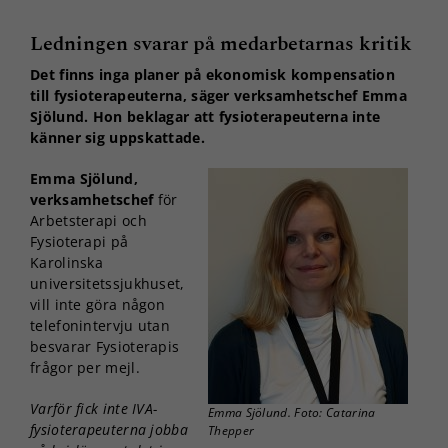
kakorna
kommer viss
Ledningen svarar på medarbetarnas kritik
funktionalitet
Det finns inga planer på ekonomisk kompensation
att försvinna
från
till fysioterapeuterna, säger verksamhetschef Emma
hemsidan.
Sjölund. Hon beklagar att fysioterapeuterna inte
känner sig uppskattade.
Emma Sjölund,
Marknadsföring
verksamhetschef
för
Genom att dela
med dig av dina
Arbetsterapi och
intressen och ditt
Fysioterapi på
beteende när du
Karolinska
surfar ökar du
universitetssjukhuset,
chansen att få se
vill inte göra någon
personligt
telefonintervju utan
anpassat innehåll
besvarar Fysioterapis
och erbjudanden.
frågor per mejl.
Varför fick inte IVA-
Emma Sjölund. Foto: Catarina
fysioterapeuterna jobba
Thepper