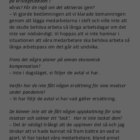
på krislägesavtalet i
våras? Får de ingå om det aktiveras igen?
– Vi gjorde bedömningen att vi klarade bemanningen
genom att lägga medarbetarna i skift och ville inte att
de skulle behöva arbeta så långa arbetsdagar om det
inte var nödvändigt. Vi hoppas att vi inte hamnar i
situationen att våra medarbetare ska behöva arbeta så
långa arbetspass om det går att undvika.
Finns det några planer på annan ekonomisk
kompensation?
– Inte i dagsläget, vi följer de avtal vi har.
Varför har de inte fått någon ersättning för sina insatser
under pandemin?
– Vi har följt de avtal vi har vad gäller ersättning.
De känner inte att de fått någon uppskattning för sina
insatser och saknar ett ”tack”. Har ni inte tackat dem?
– Det är väldigt tråkigt att de upplever det så och jag
önskar att vi hade kunnat nå fram bättre än vad vi
gjort. Vi har tackat våra medarbetare, bland annat