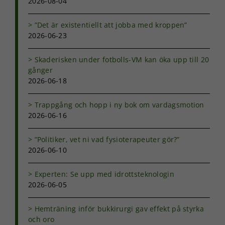
2026-08-04
kakorna
kommer viss
funktionalitet
”Det är existentiellt att jobba med kroppen”
att försvinna
2026-06-23
från
hemsidan.
Skaderisken under fotbolls-VM kan öka upp till 20
gånger
2026-06-18
Marknadsföring
Genom att dela
med dig av dina
Trappgång och hopp i ny bok om vardagsmotion
intressen och ditt
2026-06-16
beteende när du
surfar ökar du
”Politiker, vet ni vad fysioterapeuter gör?”
chansen att få se
2026-06-10
personligt
anpassat innehåll
och erbjudanden.
Experten: Se upp med idrottsteknologin
2026-06-05
Hemträning inför bukkirurgi gav effekt på styrka
och oro