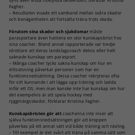
syns även vissa riskfyllda beteenden, berättar Kristina
Fagher.
– Resultaten visade ett samband mellan svåra skador
och benägenheten att fortsätta träna trots skada.
Förutom sina skador och sjukdomar
måste
parasportare även hantera en stor kunskapsbrist hos
sina coacher. Bland annat rapporterade var tredje
idrottare att deras landslagscoach delvis eller helt
saknade kunskap om parasport.
– Många coacher tycks sakna kunskap om hur en
elitsatsning påverkar personer som har en
funktionsnedsättning. Dessa coacher rekryteras ofta
för sitt kunnande i att lägga upp träning och ladda
inför ett OS, men man kanske inte har kunskap om hur
det exempelvis är att spela hockey med
ryggmärgsskador, förklarar Kristina Fagher.
Kunskapsbristen gör att
coacherna inte inser att
själva funktionsnedsättningen gör att kroppen
påverkas på ett annat sätt vid både träning och tävling.
– Till exempel är det svårt att träna på samma sätt som