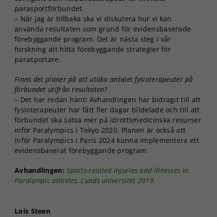
parasportförbundet.
– När jag är tillbaka ska vi diskutera hur vi kan
använda resultaten som grund för evidensbaserade
förebyggande program. Det är nästa steg i vår
forskning att hitta förebyggande strategier för
parasportare.
Finns det planer på att utöka antalet fysioterapeuter på
förbundet utifrån resultaten?
– Det har redan hänt! Avhandlingen har bidragit till att
fysioterapeuter har fått fler dagar tilldelade och till att
Nödvändiga
förbundet ska satsa mer på idrottsmedicinska resurser
Dessa kakor
inför Paralympics i Tokyo 2020. Planen är också att
går inte att
välja bort. De
inför Paralympics i Paris 2024 kunna implementera ett
behövs för
evidensbaserat förebyggande program.
att hemsidan
över huvud
Avhandlingen:
Sports-related injuries and illnesses in
taget ska
Paralympic athletes, Lunds universitet 2019.
fungera.
Lois Steen