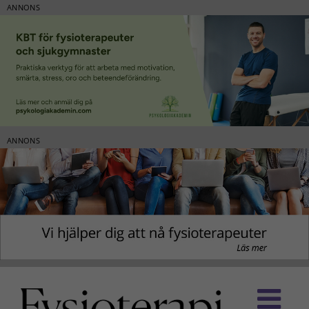
ANNONS
ANNONS
Fortsätt
till
innehållet