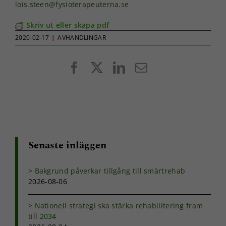
Statistik
lois.steen@fysioterapeuterna.se
För att vi ska
kunna
Skriv ut eller skapa pdf
förbättra
2020-02-17
|
AVHANDLINGAR
hemsidans
funktionalitet
och
Facebook
X
LinkedIn
E-
uppbyggnad,
post
baserat på
hur
hemsidan
används.
Upplevelse
Senaste inläggen
För att vår
hemsida ska
prestera så
Bakgrund påverkar tillgång till smärtrehab
bra som
2026-08-06
möjligt under
ditt besök.
Nationell strategi ska stärka rehabilitering fram
Om du nekar
till 2034
de här