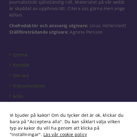
journalistiskt självständig roll. Materialet på vår webb
är skyddat av upphovsrätt. Citera oss gärna men ange
källan.
Chefredaktör och ansvarig utgivare:
Linus Hellerstedt
Ställföreträdande utgivare:
Agneta Persson
Lyssna
Kontakt
Om oss
Prenumeration
Arkiv
Annonsera
Vi bjuder på kakor! Om du tycker det är ok, klickar du
Förbundet
bara på "Acceptera alla". Du kan såklart välja vilken
Om cookies
typ av kakor du vill ha genom att klicka på
"Inställningar".
Läs vår cookie policy