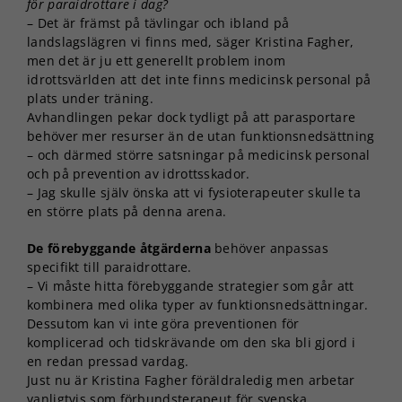
för paraidrottare i dag?
– Det är främst på tävlingar och ibland på
landslagslägren vi finns med, säger Kristina Fagher,
men det är ju ett generellt problem inom
idrottsvärlden att det inte finns medicinsk personal på
plats under träning.
Avhandlingen pekar dock tydligt på att parasportare
behöver mer resurser än de utan funktionsnedsättning
– och därmed större satsningar på medicinsk personal
och på prevention av idrottsskador.
– Jag skulle själv önska att vi fysioterapeuter skulle ta
en större plats på denna arena.
De förebyggande åtgärderna
behöver anpassas
specifikt till paraidrottare.
– Vi måste hitta förebyggande strategier som går att
kombinera med olika typer av funktionsnedsättningar.
Dessutom kan vi inte göra preventionen för
komplicerad och tidskrävande om den ska bli gjord i
en redan pressad vardag.
Just nu är Kristina Fagher föräldraledig men arbetar
vanligtvis som förbundsterapeut för svenska