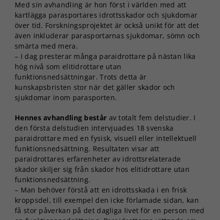
Med sin avhandling är hon först i världen med att
kartlägga parasportares idrottsskador och sjukdomar
över tid. Forskningsprojektet är också unikt för att det
även inkluderar parasportarnas sjukdomar, sömn och
smärta med mera.
– I dag presterar många paraidrottare på nästan lika
hög nivå som elitidrottare utan
funktionsnedsättningar. Trots detta är
kunskapsbristen stor när det gäller skador och
sjukdomar inom parasporten.
Hennes avhandling består
av totalt fem delstudier. I
den första delstudien intervjuades 18 svenska
paraidrottare med en fysisk, visuell eller intellektuell
funktionsnedsättning. Resultaten visar att
paraidrottares erfarenheter av idrottsrelaterade
skador skiljer sig från skador hos elitidrottare utan
funktionsnedsättning.
– Man behöver förstå att en idrottsskada i en frisk
kroppsdel, till exempel den icke förlamade sidan, kan
få stor påverkan på det dagliga livet för en person med