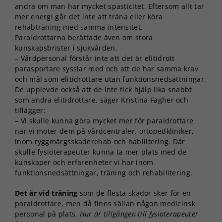
andra om man har mycket spasticitet. Eftersom allt tar
mer energi går det inte att träna eller köra
rehabträning med samma intensitet.
Paraidrottarna berättade även om stora
kunskapsbrister i sjukvården.
– Vårdpersonal förstår inte att det är elitidrott
parasportare sysslar med och att de har samma krav
och mål som elitidrottare utan funktionsnedsättningar.
De upplevde också att de inte fick hjälp lika snabbt
som andra elitidrottare, säger Kristina Fagher och
tillägger:
– Vi skulle kunna göra mycket mer för paraidrottare
när vi möter dem på vårdcentraler, ortopedkliniker,
inom ryggmärgsskaderehab och habilitering. Där
skulle fysioterapeuter kunna ta mer plats med de
kunskaper och erfarenheter vi har inom
funktionsnedsättningar, träning och rehabilitering.
Det är vid träning
som de flesta skador sker för en
paraidrottare, men då finns sällan någon medicinsk
personal på plats.
Hur är tillgången till fysioterapeuter