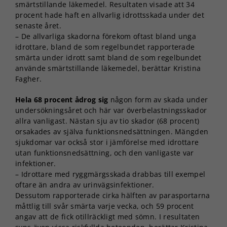
smärtstillande läkemedel. Resultaten visade att 34
procent hade haft en allvarlig idrottsskada under det
senaste året.
– De allvarliga skadorna förekom oftast bland unga
idrottare, bland de som regelbundet rapporterade
smärta under idrott samt bland de som regelbundet
använde smärtstillande läkemedel, berättar Kristina
Fagher.
Hela 68 procent ådrog sig
någon form av skada under
undersökningsåret och här var överbelastningsskador
allra vanligast. Nästan sju av tio skador (68 procent)
orsakades av själva funktionsnedsättningen. Mängden
sjukdomar var också stor i jämförelse med idrottare
utan funktionsnedsättning, och den vanligaste var
infektioner.
– Idrottare med ryggmärgsskada drabbas till exempel
oftare än andra av urinvägsinfektioner.
Dessutom rapporterade cirka hälften av parasportarna
måttlig till svår smärta varje vecka, och 59 procent
angav att de fick otillräckligt med sömn. I resultaten