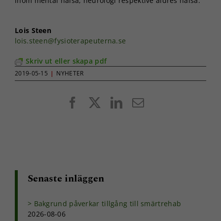
inom mental hälsa, neurologi respektive äldres hälsa.
Lois Steen
lois.steen@fysioterapeuterna.se
Skriv ut eller skapa pdf
2019-05-15
|
NYHETER
Facebook
X
LinkedIn
E-
post
Senaste inläggen
Bakgrund påverkar tillgång till smärtrehab
2026-08-06