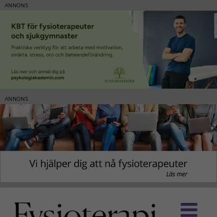
ANNONS
ANNONS
Fortsätt
till
innehållet