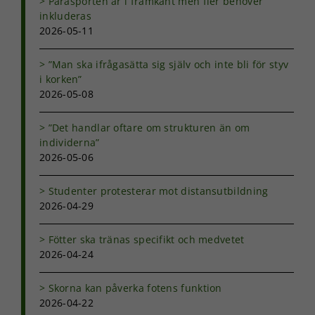
Parasporten är i framkant men fler behöver
inkluderas
Nödvändiga
2026-05-11
Dessa kakor
går inte att
”Man ska ifrågasätta sig själv och inte bli för styv
välja bort. De
i korken”
behövs för
2026-05-08
att hemsidan
över huvud
taget ska
”Det handlar oftare om strukturen än om
fungera.
individerna”
2026-05-06
Statistik
Studenter protesterar mot distansutbildning
För att vi ska
2026-04-29
kunna
förbättra
Fötter ska tränas specifikt och medvetet
hemsidans
funktionalitet
2026-04-24
och
uppbyggnad,
Skorna kan påverka fotens funktion
baserat på
2026-04-22
hur