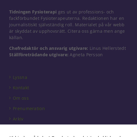
Tidningen Fysioterapi
ges ut av professions- och
fackförbundet Fysioterapeuterna. Redaktionen har en
journalistiskt självständig roll. Materialet på vår webb
är skyddat av upphovsrätt. Citera oss gärna men ange
källan.
Chefredaktör och ansvarig utgivare:
Linus Hellerstedt
Ställföreträdande utgivare:
Agneta Persson
Lyssna
Kontakt
Om oss
Prenumeration
Arkiv
Annonsera