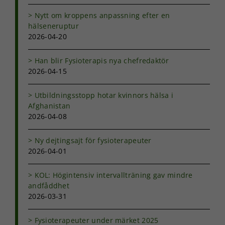
hemsidan
används.
Nytt om kroppens anpassning efter en
hälseneruptur
2026-04-20
Upplevelse
För att vår
Han blir Fysioterapis nya chefredaktör
hemsida ska
2026-04-15
prestera så
bra som
möjligt under
Utbildningsstopp hotar kvinnors hälsa i
ditt besök.
Afghanistan
Om du nekar
2026-04-08
de här
kakorna
Ny dejtingsajt för fysioterapeuter
kommer viss
2026-04-01
funktionalitet
att försvinna
från
KOL: Högintensiv intervallträning gav mindre
hemsidan.
andfåddhet
2026-03-31
Marknadsföring
Fysioterapeuter under märket 2025
Genom att dela