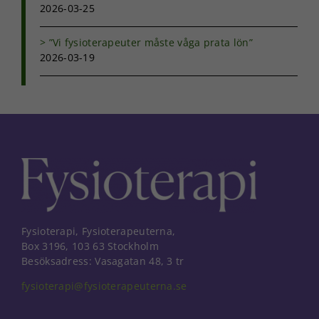
2026-03-25
med dig av dina
intressen och ditt
beteende när du
”Vi fysioterapeuter måste våga prata lön”
surfar ökar du
2026-03-19
chansen att få se
personligt
anpassat innehåll
och erbjudanden.
Fysioterapi, Fysioterapeuterna,
Box 3196, 103 63 Stockholm
Besöksadress: Vasagatan 48, 3 tr
fysioterapi@fysioterapeuterna.se