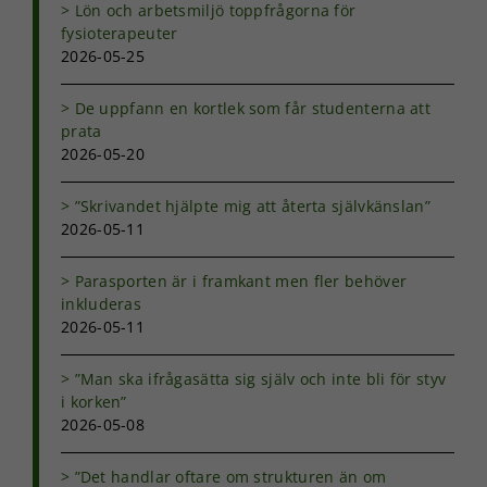
Lön och arbetsmiljö toppfrågorna för
fysioterapeuter
2026-05-25
De uppfann en kortlek som får studenterna att
prata
2026-05-20
”Skrivandet hjälpte mig att återta självkänslan”
2026-05-11
Parasporten är i framkant men fler behöver
inkluderas
2026-05-11
”Man ska ifrågasätta sig själv och inte bli för styv
i korken”
2026-05-08
Nödvändiga
Dessa kakor
går inte att
”Det handlar oftare om strukturen än om