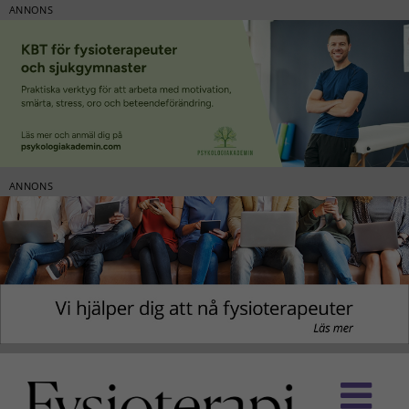
ANNONS
ANNONS
Fortsätt
till
innehållet