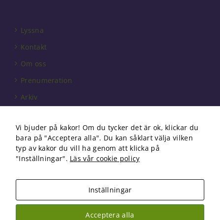
Lyssna
Kontakt
Om oss
Prenumeration
Arkiv
Annonsera
Vi bjuder på kakor! Om du tycker det är ok, klickar du
Förbundet
bara på "Acceptera alla". Du kan såklart välja vilken
Om cookies
typ av kakor du vill ha genom att klicka på
"Inställningar".
Läs vår cookie policy
Inställningar
Copyright 2026 Fysioterapi | All Rights Reserved
Acceptera alla