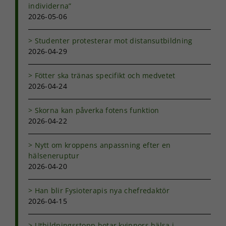
välja bort. De
individerna”
behövs för
2026-05-06
att hemsidan
över huvud
Studenter protesterar mot distansutbildning
taget ska
fungera.
2026-04-29
Fötter ska tränas specifikt och medvetet
Statistik
2026-04-24
För att vi ska
kunna
Skorna kan påverka fotens funktion
förbättra
2026-04-22
hemsidans
funktionalitet
och
Nytt om kroppens anpassning efter en
uppbyggnad,
hälseneruptur
baserat på
2026-04-20
hur
hemsidan
Han blir Fysioterapis nya chefredaktör
används.
2026-04-15
Upplevelse
Utbildningsstopp hotar kvinnors hälsa i