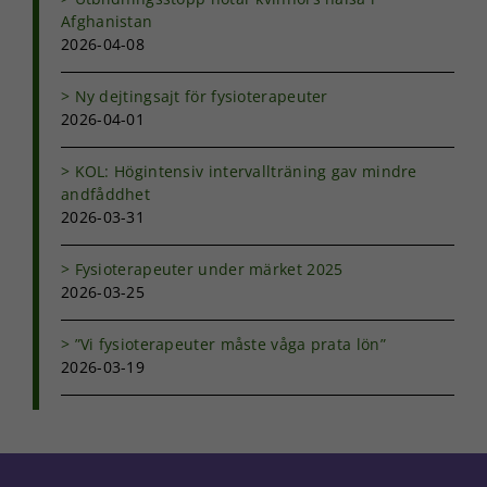
För att vår
Afghanistan
hemsida ska
2026-04-08
prestera så
bra som
Ny dejtingsajt för fysioterapeuter
möjligt under
2026-04-01
ditt besök.
Om du nekar
de här
KOL: Högintensiv intervallträning gav mindre
kakorna
andfåddhet
kommer viss
2026-03-31
funktionalitet
att försvinna
från
Fysioterapeuter under märket 2025
hemsidan.
2026-03-25
”Vi fysioterapeuter måste våga prata lön”
Marknadsföring
2026-03-19
Genom att dela
med dig av dina
intressen och ditt
beteende när du
surfar ökar du
chansen att få se