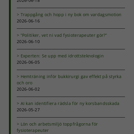
2026-06-18
funktionalitet
och
Trappgång och hopp i ny bok om vardagsmotion
uppbyggnad,
2026-06-16
baserat på
hur
hemsidan
”Politiker, vet ni vad fysioterapeuter gör?”
används.
2026-06-10
Experten: Se upp med idrottsteknologin
Upplevelse
2026-06-05
För att vår
hemsida ska
Hemträning inför bukkirurgi gav effekt på styrka
prestera så
bra som
och oro
möjligt under
2026-06-02
ditt besök.
Om du nekar
AI kan identifiera rädsla för ny korsbandsskada
de här
2026-05-27
kakorna
kommer viss
funktionalitet
Lön och arbetsmiljö toppfrågorna för
att försvinna
fysioterapeuter
från