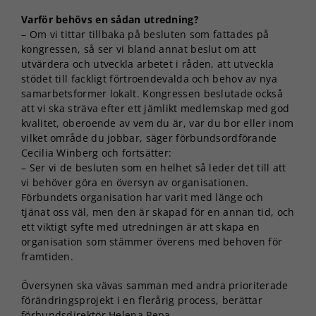
Varför behövs en sådan utredning?
– Om vi tittar tillbaka på besluten som fattades på
kongressen, så ser vi bland annat beslut om att
utvärdera och utveckla arbetet i råden, att utveckla
stödet till fackligt förtroendevalda och behov av nya
samarbetsformer lokalt. Kongressen beslutade också
att vi ska sträva efter ett jämlikt medlemskap med god
kvalitet, oberoende av vem du är, var du bor eller inom
vilket område du jobbar, säger förbundsordförande
Cecilia Winberg och fortsätter:
– Ser vi de besluten som en helhet så leder det till att
vi behöver göra en översyn av organisationen.
Förbundets organisation har varit med länge och
tjänat oss väl, men den är skapad för en annan tid, och
ett viktigt syfte med utredningen är att skapa en
organisation som stämmer överens med behoven för
framtiden.
Översynen ska vävas samman med andra prioriterade
förändringsprojekt i en flerårig process, berättar
förbundsdirektör Helena Pepa.