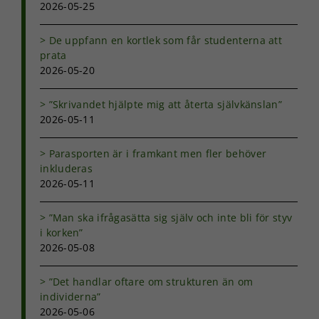
2026-05-25
hemsidan.
De uppfann en kortlek som får studenterna att
prata
Marknadsföring
2026-05-20
Genom att dela
med dig av dina
intressen och ditt
”Skrivandet hjälpte mig att återta självkänslan”
beteende när du
2026-05-11
surfar ökar du
chansen att få se
Parasporten är i framkant men fler behöver
personligt
inkluderas
anpassat innehåll
och erbjudanden.
2026-05-11
”Man ska ifrågasätta sig själv och inte bli för styv
i korken”
2026-05-08
”Det handlar oftare om strukturen än om
individerna”
2026-05-06