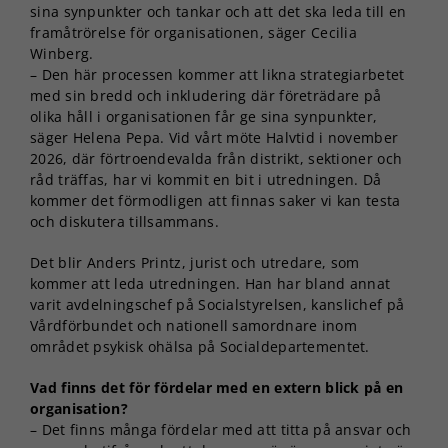
sina synpunkter och tankar och att det ska leda till en
framåtrörelse för organisationen, säger Cecilia
Winberg.
– Den här processen kommer att likna strategiarbetet
med sin bredd och inkludering där företrädare på
olika håll i organisationen får ge sina synpunkter,
säger Helena Pepa. Vid vårt möte Halvtid i november
2026, där förtroendevalda från distrikt, sektioner och
råd träffas, har vi kommit en bit i utredningen. Då
kommer det förmodligen att finnas saker vi kan testa
och diskutera tillsammans.
Det blir Anders Printz, jurist och utredare, som
kommer att leda utredningen. Han har bland annat
varit avdelningschef på Socialstyrelsen, kanslichef på
Vårdförbundet och nationell samordnare inom
området psykisk ohälsa på Socialdepartementet.
Vad finns det för fördelar med en extern blick på en
organisation?
– Det finns många fördelar med att titta på ansvar och