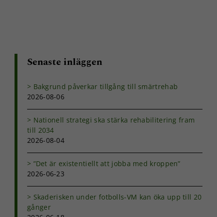
Senaste inläggen
Nödvändiga
Dessa kakor
Bakgrund påverkar tillgång till smärtrehab
går inte att
2026-08-06
välja bort. De
behövs för
att hemsidan
Nationell strategi ska stärka rehabilitering fram
över huvud
till 2034
taget ska
2026-08-04
fungera.
”Det är existentiellt att jobba med kroppen”
2026-06-23
Statistik
För att vi ska
Skaderisken under fotbolls-VM kan öka upp till 20
kunna
gånger
förbättra
hemsidans