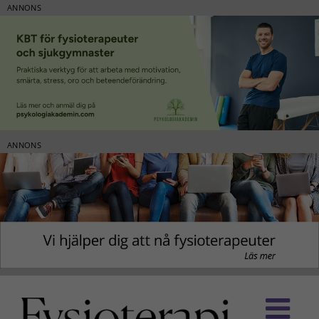
ANNONS
ANNONS
Fortsätt
till
innehållet