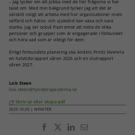
– Jag tycker om att jobba med de här frågorna vi har
talat om. Med min bakgrund tycker jag att det är
särskilt roligt att arbeta med hur organisationer inom
välfärd och hälso- och sjukvård kan växa och vara
starka. Jag ser också fram emot att möta de olika
personer och grupper som är engagerade i förbundet
och höra vad som är viktigt för dem.
Enligt förbundets planering ska Anders Printz leverera
en halvtidsrapport våren 2026 och en slutrapport
våren 2027.
Lois Steen
lois.steen@fysioterapeuterna.se
Skriv ut eller skapa pdf
2025-10-20
|
NYHETER
Facebook
X
LinkedIn
E-
post