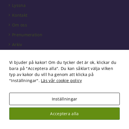
Lyssna
Kontakt
Om oss
Prenumeration
Arkiv
Annonsera
Vi bjuder på kakor! Om du tycker det är ok, klickar du
Förbundet
bara på "Acceptera alla". Du kan såklart välja vilken
Om cookies
typ av kakor du vill ha genom att klicka på
"Inställningar".
Läs vår cookie policy
Inställningar
Copyright 2026 Fysioterapi | All Rights Reserved
Acceptera alla
Facebook
Instagram