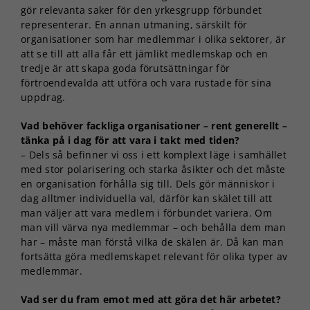
gör relevanta saker för den yrkesgrupp förbundet
representerar. En annan utmaning, särskilt för
organisationer som har medlemmar i olika sektorer, är
att se till att alla får ett jämlikt medlemskap och en
tredje är att skapa goda förutsättningar för
förtroendevalda att utföra och vara rustade för sina
uppdrag.
Vad behöver fackliga organisationer – rent generellt –
tänka på i dag för att vara i takt med tiden?
– Dels så befinner vi oss i ett komplext läge i samhället
med stor polarisering och starka åsikter och det måste
en organisation förhålla sig till. Dels gör människor i
dag alltmer individuella val, därför kan skälet till att
man väljer att vara medlem i förbundet variera. Om
man vill värva nya medlemmar – och behålla dem man
har – måste man förstå vilka de skälen är. Då kan man
fortsätta göra medlemskapet relevant för olika typer av
medlemmar.
Vad ser du fram emot med att göra det här arbetet?