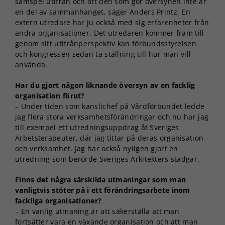
samspel utifrån och att den som gör översynen inte är
en del av sammanhanget, säger Anders Printz. En
extern utredare har ju också med sig erfarenheter från
andra organisationer. Det utredaren kommer fram till
genom sitt utifrånperspektiv kan förbundsstyrelsen
och kongressen sedan ta ställning till hur man vill
använda.
Har du gjort någon liknande översyn av en facklig
organisation förut?
– Under tiden som kanslichef på Vårdförbundet ledde
jag flera stora verksamhetsförändringar och nu har jag
till exempel ett utredningsuppdrag åt Sveriges
Arbetsterapeuter, där jag tittar på deras organisation
och verksamhet. Jag har också nyligen gjort en
utredning som berörde Sveriges Arkitekters stadgar.
Finns det några särskilda utmaningar som man
vanligtvis stöter på i ett förändringsarbete inom
fackliga organisationer?
– En vanlig utmaning är att säkerställa att man
fortsätter vara en växande organisation och att man