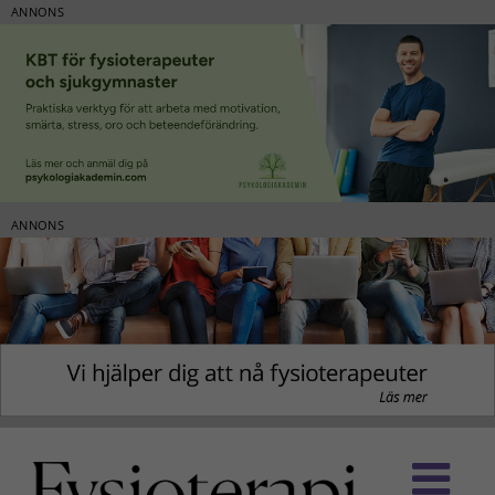
ANNONS
ANNONS
Fortsätt
till
innehållet