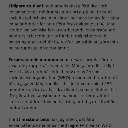
Tidigare studier
bland amerikanska föräldrar och
ensamstående mödrar visar att brist på tid, brist på
socialt stöd och att man sätter barnens behov före sina
egna är hinder för att utföra fysisk aktivitet, (FA). Man
vet lite om svenska förvärvsarbetande ensamstående
mödrars erfarenheter av hinder, möjligheter och
önskningar av stöd till FA, varför jag valde att göra min
masteruppsats på detta ämne.
Ensamstående mammor
som förvärvsarbetar är en
växande grupp i vårt samhälle. Många är otillräckligt
fysiskt aktiva och når inte de nivåer av FA som
världshälsoorganisation (WHO) rekommenderar för att
förebygga en lång rad livsstilssjukdomar: minst 150
minuter i veckan av fysisk aktivitet på medelintensitet.
De gör att ensamstående mammor riskerar att bli
sjuka och få funktionsnedsättningar tidigare i livet än
andra kvinnor.
I mitt masterarbete
har jag intervjuat åtta
ensamstående mammor med lägre FA-nivå än WHO