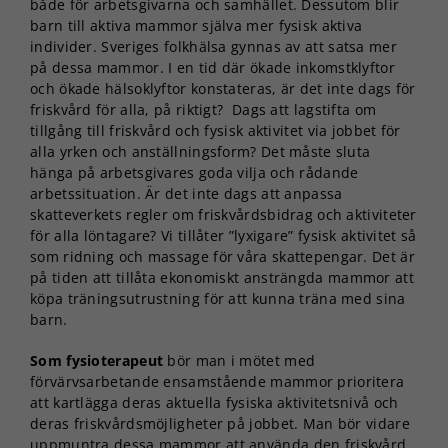
både för arbetsgivarna och samhället. Dessutom blir
barn till aktiva mammor själva mer fysisk aktiva
individer. Sveriges folkhälsa gynnas av att satsa mer
på dessa mammor. I en tid där ökade inkomstklyftor
och ökade hälsoklyftor konstateras, är det inte dags för
friskvård för alla, på riktigt? Dags att lagstifta om
tillgång till friskvård och fysisk aktivitet via jobbet för
alla yrken och anställningsform? Det måste sluta
hänga på arbetsgivares goda vilja och rådande
arbetssituation. Är det inte dags att anpassa
skatteverkets regler om friskvårdsbidrag och aktiviteter
för alla löntagare? Vi tillåter ”lyxigare” fysisk aktivitet så
som ridning och massage för våra skattepengar. Det är
på tiden att tillåta ekonomiskt ansträngda mammor att
köpa träningsutrustning för att kunna träna med sina
barn.
Som fysioterapeut
bör man i mötet med
förvärvsarbetande ensamstående mammor prioritera
att kartlägga deras aktuella fysiska aktivitetsnivå och
deras friskvårdsmöjligheter på jobbet. Man bör vidare
uppmuntra dessa mammor att använda den friskvård