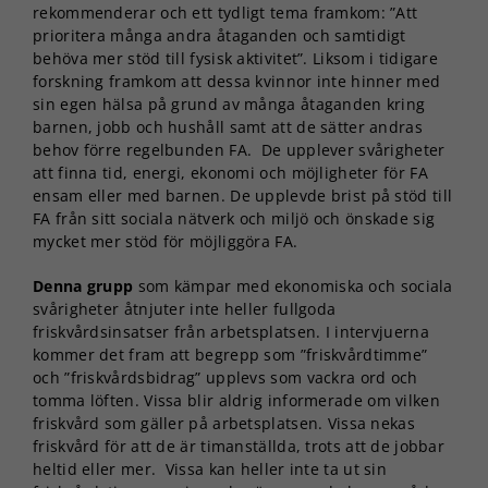
rekommenderar och ett tydligt tema framkom: ”Att
prioritera många andra åtaganden och samtidigt
behöva mer stöd till fysisk aktivitet”. Liksom i tidigare
forskning framkom att dessa kvinnor inte hinner med
sin egen hälsa på grund av många åtaganden kring
barnen, jobb och hushåll samt att de sätter andras
behov förre regelbunden FA. De upplever svårigheter
att finna tid, energi, ekonomi och möjligheter för FA
ensam eller med barnen. De upplevde brist på stöd till
FA från sitt sociala nätverk och miljö och önskade sig
mycket mer stöd för möjliggöra FA.
Denna grupp
som kämpar med ekonomiska och sociala
svårigheter åtnjuter inte heller fullgoda
friskvårdsinsatser från arbetsplatsen. I intervjuerna
kommer det fram att begrepp som ”friskvårdtimme”
och ”friskvårdsbidrag” upplevs som vackra ord och
tomma löften. Vissa blir aldrig informerade om vilken
friskvård som gäller på arbetsplatsen. Vissa nekas
friskvård för att de är timanställda, trots att de jobbar
heltid eller mer. Vissa kan heller inte ta ut sin