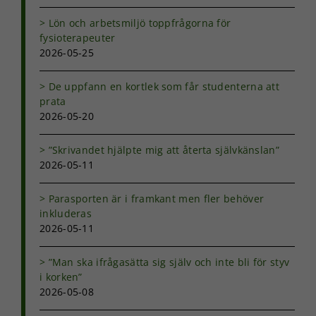
att försvinna
Lön och arbetsmiljö toppfrågorna för
från
hemsidan.
fysioterapeuter
2026-05-25
Marknadsföring
De uppfann en kortlek som får studenterna att
Genom att dela
prata
med dig av dina
2026-05-20
intressen och ditt
beteende när du
”Skrivandet hjälpte mig att återta självkänslan”
surfar ökar du
2026-05-11
chansen att få se
personligt
anpassat innehåll
Parasporten är i framkant men fler behöver
och erbjudanden.
inkluderas
2026-05-11
”Man ska ifrågasätta sig själv och inte bli för styv
i korken”
2026-05-08