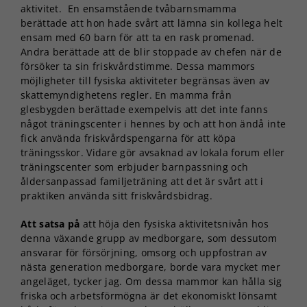
aktivitet. En ensamstående tvåbarnsmamma
berättade att hon hade svårt att lämna sin kollega helt
ensam med 60 barn för att ta en rask promenad.
Andra berättade att de blir stoppade av chefen när de
försöker ta sin friskvårdstimme. Dessa mammors
möjligheter till fysiska aktiviteter begränsas även av
skattemyndighetens regler. En mamma från
glesbygden berättade exempelvis att det inte fanns
något träningscenter i hennes by och att hon ändå inte
fick använda friskvårdspengarna för att köpa
träningsskor. Vidare gör avsaknad av lokala forum eller
träningscenter som erbjuder barnpassning och
åldersanpassad familjeträning att det är svårt att i
praktiken använda sitt friskvårdsbidrag.
Att satsa på
att höja den fysiska aktivitetsnivån hos
denna växande grupp av medborgare, som dessutom
ansvarar för försörjning, omsorg och uppfostran av
nästa generation medborgare, borde vara mycket mer
angeläget, tycker jag. Om dessa mammor kan hålla sig
friska och arbetsförmögna är det ekonomiskt lönsamt