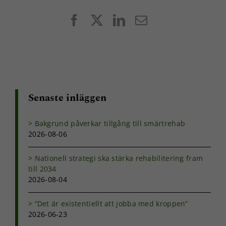
Facebook
X
LinkedIn
E-
post
Nödvändiga
Senaste inläggen
Dessa kakor
går inte att
välja bort. De
Bakgrund påverkar tillgång till smärtrehab
behövs för
2026-08-06
att hemsidan
över huvud
Nationell strategi ska stärka rehabilitering fram
taget ska
till 2034
fungera.
2026-08-04
Statistik
”Det är existentiellt att jobba med kroppen”
För att vi ska
2026-06-23
kunna