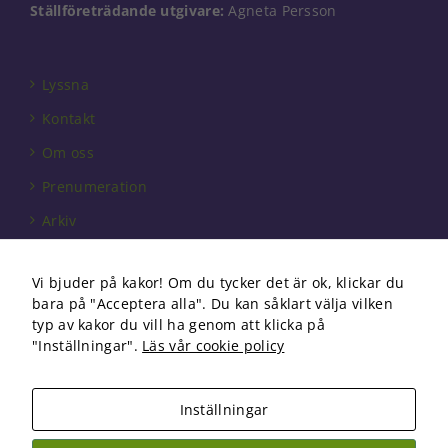
Ställföreträdande utgivare:
Agneta Persson
Lyssna
Kontakt
Om oss
Prenumeration
Arkiv
Annonsera
Vi bjuder på kakor! Om du tycker det är ok, klickar du
Förbundet
bara på "Acceptera alla". Du kan såklart välja vilken
Om cookies
typ av kakor du vill ha genom att klicka på
"Inställningar".
Läs vår cookie policy
Inställningar
Copyright 2026 Fysioterapi | All Rights Reserved