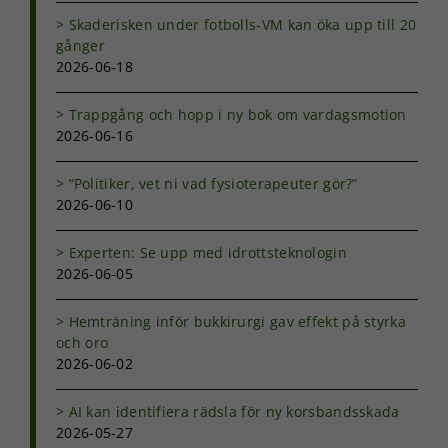
förbättra
Skaderisken under fotbolls-VM kan öka upp till 20
hemsidans
gånger
funktionalitet
2026-06-18
och
uppbyggnad,
baserat på
Trappgång och hopp i ny bok om vardagsmotion
hur
2026-06-16
hemsidan
används.
”Politiker, vet ni vad fysioterapeuter gör?”
2026-06-10
Upplevelse
Experten: Se upp med idrottsteknologin
För att vår
hemsida ska
2026-06-05
prestera så
bra som
Hemträning inför bukkirurgi gav effekt på styrka
möjligt under
och oro
ditt besök.
2026-06-02
Om du nekar
de här
kakorna
AI kan identifiera rädsla för ny korsbandsskada
kommer viss
2026-05-27
funktionalitet