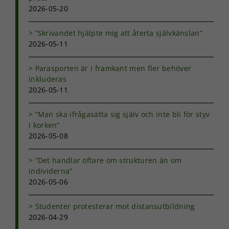
uppbyggnad,
2026-05-20
baserat på
hur
”Skrivandet hjälpte mig att återta självkänslan”
hemsidan
2026-05-11
används.
Parasporten är i framkant men fler behöver
inkluderas
Upplevelse
2026-05-11
För att vår
hemsida ska
prestera så
”Man ska ifrågasätta sig själv och inte bli för styv
bra som
i korken”
möjligt under
2026-05-08
ditt besök.
Om du nekar
de här
”Det handlar oftare om strukturen än om
kakorna
individerna”
kommer viss
2026-05-06
funktionalitet
att försvinna
Studenter protesterar mot distansutbildning
från
2026-04-29
hemsidan.