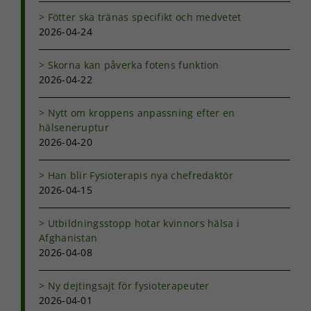
Fötter ska tränas specifikt och medvetet
Marknadsföring
2026-04-24
Genom att dela
med dig av dina
Skorna kan påverka fotens funktion
intressen och ditt
2026-04-22
beteende när du
surfar ökar du
chansen att få se
Nytt om kroppens anpassning efter en
personligt
hälseneruptur
anpassat innehåll
2026-04-20
och erbjudanden.
Han blir Fysioterapis nya chefredaktör
2026-04-15
Utbildningsstopp hotar kvinnors hälsa i
Afghanistan
2026-04-08
Ny dejtingsajt för fysioterapeuter
2026-04-01