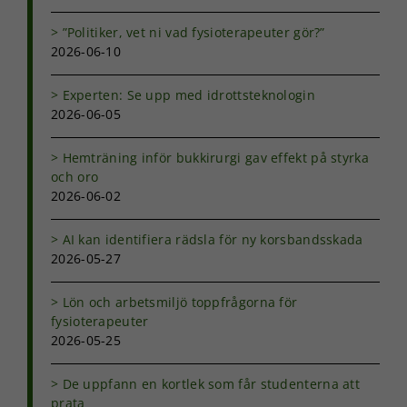
”Politiker, vet ni vad fysioterapeuter gör?”
2026-06-10
Experten: Se upp med idrottsteknologin
Nödvändiga
2026-06-05
Dessa kakor
går inte att
välja bort. De
Hemträning inför bukkirurgi gav effekt på styrka
behövs för
och oro
att hemsidan
2026-06-02
över huvud
taget ska
fungera.
AI kan identifiera rädsla för ny korsbandsskada
2026-05-27
Statistik
Lön och arbetsmiljö toppfrågorna för
För att vi ska
fysioterapeuter
kunna
2026-05-25
förbättra
hemsidans
De uppfann en kortlek som får studenterna att
funktionalitet
prata
och