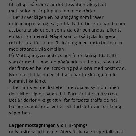
tillfälligt må sämre är det dessutom viktigt att
motivationen är på plats innan de börjar.
– Det är verkligen en balansgång som kräver
individanpassning, säger Ida Fälth. Det kan handla om
att bara ta sig ut och sen sitta där och andas. Eller ta
en kort promenad. Något som också tycks fungera
relativt bra för en del är träning med korta intervaller
med sittande vila emellan.
På Mottagningen bedrivs också forskning. Ida Fälth,
som är med i en av de pågående studierna, säger att
det finns en hel del forskning på vuxna med postcovid.
Men när det kommer till barn har forskningen inte
kommit lika långt.
– Det finns en del likheter i de vuxnas symtom, men
det skiljer sig också en del. Barn är inte små vuxna.
Det är därför viktigt att vi får fortsätta träffa de här
barnen, samla erfarenhet och fortsätta vår forskning,
säger hon.
Lägger mottagningen vid
Linköpings
universitetssjukhus ner återstår bara en specialiserad