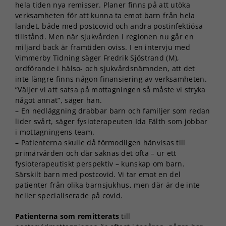
hela tiden nya remisser. Planer finns på att utöka
verksamheten för att kunna ta emot barn från hela
landet, både med postcovid och andra postinfektiösa
tillstånd. Men när sjukvården i regionen nu går en
miljard back är framtiden oviss. I en intervju med
Vimmerby Tidning säger Fredrik Sjöstrand (M),
ordförande i hälso- och sjukvårdsnämnden, att det
inte längre finns någon finansiering av verksamheten.
”Väljer vi att satsa på mottagningen så måste vi stryka
något annat”, säger han.
– En nedläggning drabbar barn och familjer som redan
lider svårt, säger fysioterapeuten Ida Fälth som jobbar
i mottagningens team.
– Patienterna skulle då förmodligen hänvisas till
primärvården och där saknas det ofta – ur ett
fysioterapeutiskt perspektiv – kunskap om barn.
Särskilt barn med postcovid. Vi tar emot en del
patienter från olika barnsjukhus, men där är de inte
heller specialiserade på covid.
Patienterna som remitterats
till