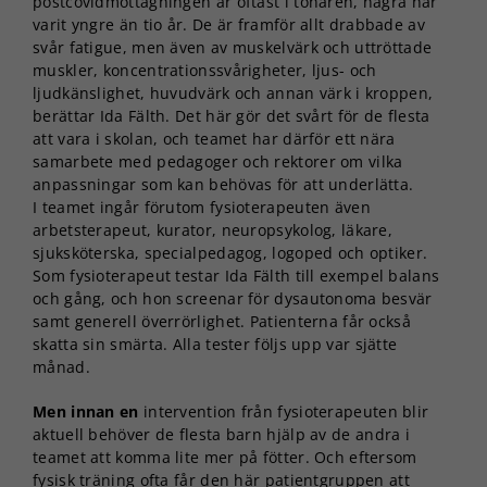
postcovidmottagningen är oftast i tonåren, några har
varit yngre än tio år. De är framför allt drabbade av
svår fatigue, men även av muskelvärk och uttröttade
muskler, koncentrationssvårigheter, ljus- och
ljudkänslighet, huvudvärk och annan värk i kroppen,
berättar Ida Fälth. Det här gör det svårt för de flesta
att vara i skolan, och teamet har därför ett nära
samarbete med pedagoger och rektorer om vilka
anpassningar som kan behövas för att underlätta.
I teamet ingår förutom fysioterapeuten även
arbetsterapeut, kurator, neuropsykolog, läkare,
sjuksköterska, specialpedagog, logoped och optiker.
Som fysioterapeut testar Ida Fälth till exempel balans
och gång, och hon screenar för dysautonoma besvär
samt generell överrörlighet. Patienterna får också
skatta sin smärta. Alla tester följs upp var sjätte
månad.
Men innan en
intervention från fysioterapeuten blir
aktuell behöver de flesta barn hjälp av de andra i
teamet att komma lite mer på fötter. Och eftersom
fysisk träning ofta får den här patientgruppen att