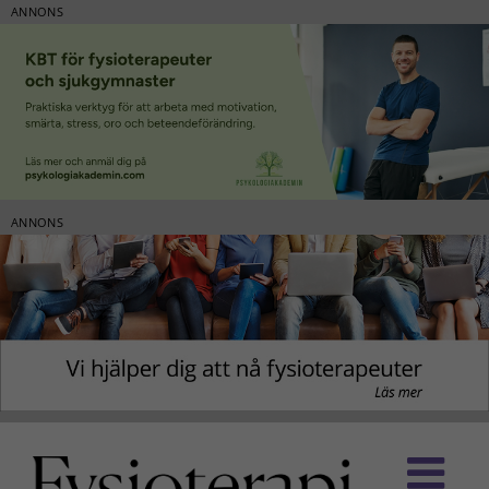
ANNONS
ANNONS
Fortsätt
till
innehållet