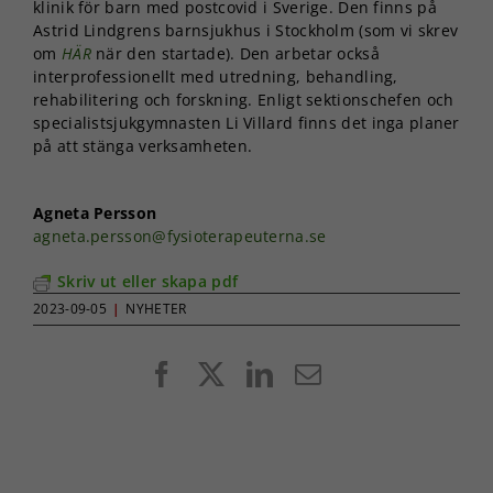
klinik för barn med postcovid i Sverige. Den finns på
Astrid Lindgrens barnsjukhus i Stockholm (som vi skrev
om
HÄR
när den startade). Den arbetar också
interprofessionellt med utredning, behandling,
rehabilitering och forskning. Enligt sektionschefen och
specialistsjukgymnasten Li Villard finns det inga planer
på att stänga verksamheten.
Agneta Persson
agneta.persson@fysioterapeuterna.se
Skriv ut eller skapa pdf
2023-09-05
|
NYHETER
Facebook
X
LinkedIn
E-
post