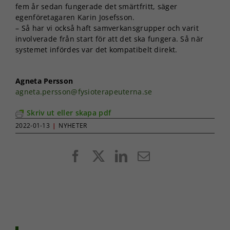
fem år sedan fungerade det smärtfritt, säger
egenföretagaren Karin Josefsson.
– Så har vi också haft samverkansgrupper och varit
involverade från start för att det ska fungera. Så när
systemet infördes var det kompatibelt direkt.
Agneta Persson
agneta.persson@fysioterapeuterna.se
Skriv ut eller skapa pdf
2022-01-13
|
NYHETER
Facebook
X
LinkedIn
E-
post