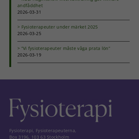
andfåddhet
Marknadsföring
2026-03-31
Genom att dela
med dig av dina
intressen och ditt
Fysioterapeuter under märket 2025
beteende när du
2026-03-25
surfar ökar du
chansen att få se
”Vi fysioterapeuter måste våga prata lön”
personligt
2026-03-19
anpassat innehåll
och erbjudanden.
Fysioterapi, Fysioterapeuterna,
Box 3196, 103 63 Stockholm