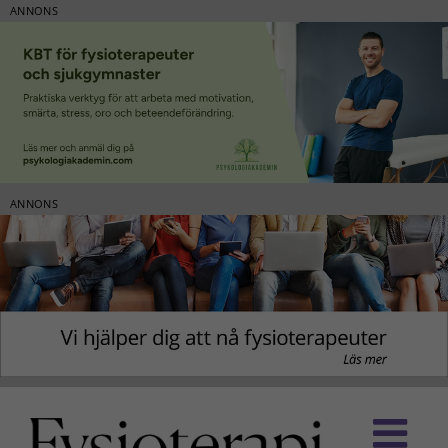
ANNONS
ANNONS
Fortsätt
till
innehållet