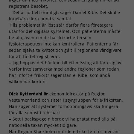
registrera besöket.
– Det är ju helt orimligt, säger Daniel Kibe. Det skulle
innebära flera hundra samtal.
Tills problemet är löst står därför flera företagare
utanför det digitala systemet. Och patienterna måste
betala, även om de har frikort eftersom
fysioterapeuten inte kan kontrollera. Patienterna får
sedan själva ta kvittot och gå till regionens vårdgivare
för att få det registrerat.
– Jag hoppas det här kan bli ett misstag att lära sig av.
Varför inte samverka med andra regioner som redan
har infört e-frikort? säger Daniel Kibe, som ändå
välkomnar korten.
Dick Rytterdahl är
ekonomidirektör på Region
Västernorrland och sitter i styrgruppen för e-frikorten.
Han säger att systemet förhoppningsvis ska fungera
för alla senast i februari.
– Sett i backspegeln borde vi ha pratat med alla på
nationella taxan mycket tidigare.
När Region Stockholm införde e-frikorten för mer än