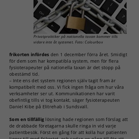
Privatpraktiker på nationella taxan kommer tills
vidare inte åt systemet. Foto: Colourbox
frikorten infördes
den 1 december förra året. Smidigt
för dem som har kompatibla system, men för flera
fysioterapeuter på nationella taxan är det stopp på
obestämd tid.
– Inte ens det system regionen själv tagit fram är
kompatibelt med oss. Vi fick ingen fråga om hur våra
verksamheter ser ut. Kommunikationen har varit
obefintlig tills vi tog kontakt, säger fysioterapeuten
Daniel Kibe på Elitrehab i Sundsvall.
Som en tillfällig
lösning hade regionen som förslag att
de drabbade företagarna skulle ringa in vid varje
patientbesök. Först en gång för att kolla hur patienten
ligger till med frikortet, och sedan en gång till för att