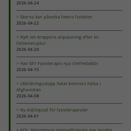
2026-04-24
baserat på
hur
hemsidan
Skorna kan påverka fotens funktion
används.
2026-04-22
Nytt om kroppens anpassning efter en
Upplevelse
hälseneruptur
För att vår
2026-04-20
hemsida ska
prestera så
Han blir Fysioterapis nya chefredaktör
bra som
möjligt under
2026-04-15
ditt besök.
Om du nekar
Utbildningsstopp hotar kvinnors hälsa i
de här
Afghanistan
kakorna
2026-04-08
kommer viss
funktionalitet
att försvinna
Ny dejtingsajt för fysioterapeuter
från
2026-04-01
hemsidan.
KOL: Högintensiv intervallträning gav mindre