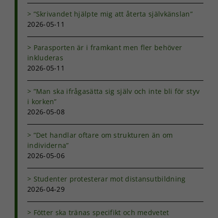
”Skrivandet hjälpte mig att återta självkänslan”
2026-05-11
Nödvändiga
Parasporten är i framkant men fler behöver
Dessa kakor
inkluderas
går inte att
2026-05-11
välja bort. De
behövs för
”Man ska ifrågasätta sig själv och inte bli för styv
att hemsidan
över huvud
i korken”
taget ska
2026-05-08
fungera.
”Det handlar oftare om strukturen än om
individerna”
Statistik
2026-05-06
För att vi ska
kunna
Studenter protesterar mot distansutbildning
förbättra
2026-04-29
hemsidans
funktionalitet
och
Fötter ska tränas specifikt och medvetet
uppbyggnad,