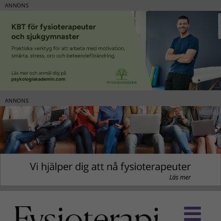
ANNONS
ANNONS
Fortsätt
till
innehållet