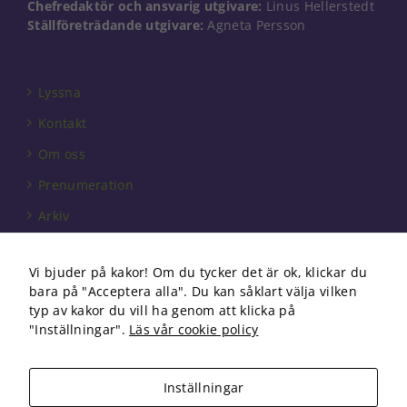
Chefredaktör och ansvarig utgivare:
Linus Hellerstedt
Ställföreträdande utgivare:
Agneta Persson
Lyssna
Kontakt
Om oss
Prenumeration
Arkiv
Annonsera
Vi bjuder på kakor! Om du tycker det är ok, klickar du
Förbundet
bara på "Acceptera alla". Du kan såklart välja vilken
Om cookies
typ av kakor du vill ha genom att klicka på
"Inställningar".
Läs vår cookie policy
Inställningar