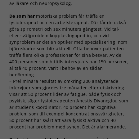
av läkare och neuropsykolog.
De som har
motoriska problem får träffa en
fysioterapeut och en arbetsterapeut. Där får de också
göra spirometri och sex minuters gångtest. Vid tal-
eller sväljproblem kopplas logoped in, och vid
synproblem är det en optiker med specialisering inom
hjärnskador som blir aktuell. Ofta behöver patienten
träffa flera olika professioner för sina besvär. Av de
400 personer som hittills intervjuats har 150 personer,
alltså 40 procent, varit i behov av en sådan
bedömning.
– Preliminära resultat av omkring 200 analyserade
intervjuer som gjordes tre månader efter utskrivning
visar att 50 procent lider av fatigue, både fysisk och
psykisk, säger fysioterapeuten Anestis Divanoglou som
är studiens koordinator. 40 procent har kognitiva
problem som till exempel koncentrationssvårigheter,
50 procent har svårt att vara fysiskt aktiva och 40
procent har problem med synen. Det är alarmerande.