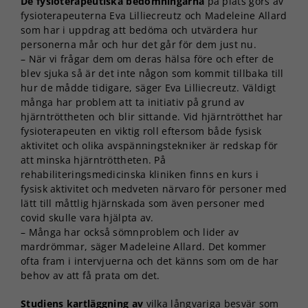
De fysioterapeutiska bedömningarna
på plats görs av
fysioterapeuterna Eva Lilliecreutz och Madeleine Allard
som har i uppdrag att bedöma och utvärdera hur
personerna mår och hur det går för dem just nu.
– När vi frågar dem om deras hälsa före och efter de
blev sjuka så är det inte någon som kommit tillbaka till
hur de mådde tidigare, säger Eva Lilliecreutz. Väldigt
många har problem att ta initiativ på grund av
hjärntröttheten och blir sittande. Vid hjärntrötthet har
fysioterapeuten en viktig roll eftersom både fysisk
aktivitet och olika avspänningstekniker är redskap för
att minska hjärntröttheten. På
rehabiliteringsmedicinska kliniken finns en kurs i
fysisk aktivitet och medveten närvaro för personer med
lätt till måttlig hjärnskada som även personer med
covid skulle vara hjälpta av.
– Många har också sömnproblem och lider av
mardrömmar, säger Madeleine Allard. Det kommer
ofta fram i intervjuerna och det känns som om de har
behov av att få prata om det.
Studiens kartläggning av
vilka långvariga besvär som