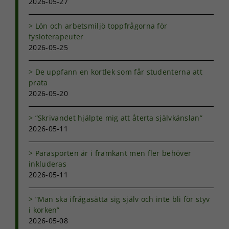
2026-05-27
kunna
förbättra
hemsidans
Lön och arbetsmiljö toppfrågorna för
funktionalitet
fysioterapeuter
och
2026-05-25
uppbyggnad,
baserat på
hur
De uppfann en kortlek som får studenterna att
hemsidan
prata
används.
2026-05-20
”Skrivandet hjälpte mig att återta självkänslan”
Upplevelse
2026-05-11
För att vår
hemsida ska
Parasporten är i framkant men fler behöver
prestera så
bra som
inkluderas
möjligt under
2026-05-11
ditt besök.
Om du nekar
”Man ska ifrågasätta sig själv och inte bli för styv
de här
i korken”
kakorna
2026-05-08
kommer viss