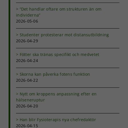
funktionalitet
att försvinna
”Det handlar oftare om strukturen än om
från
individerna”
hemsidan.
2026-05-06
Studenter protesterar mot distansutbildning
Marknadsföring
2026-04-29
Genom att dela
med dig av dina
intressen och ditt
Fötter ska tränas specifikt och medvetet
beteende när du
2026-04-24
surfar ökar du
chansen att få se
Skorna kan påverka fotens funktion
personligt
2026-04-22
anpassat innehåll
och erbjudanden.
Nytt om kroppens anpassning efter en
hälseneruptur
2026-04-20
Han blir Fysioterapis nya chefredaktör
2026-04-15