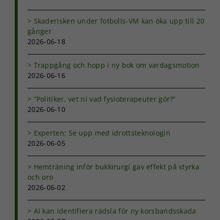
Skaderisken under fotbolls-VM kan öka upp till 20
gånger
2026-06-18
Trappgång och hopp i ny bok om vardagsmotion
2026-06-16
Nödvändiga
”Politiker, vet ni vad fysioterapeuter gör?”
Dessa kakor
2026-06-10
går inte att
välja bort. De
behövs för
Experten: Se upp med idrottsteknologin
att hemsidan
2026-06-05
över huvud
taget ska
Hemträning inför bukkirurgi gav effekt på styrka
fungera.
och oro
2026-06-02
Statistik
AI kan identifiera rädsla för ny korsbandsskada
För att vi ska