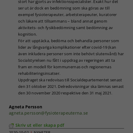
stort har gjorts av infektionsspecialister. Exakt hur det
ser ut är dock en bedömning som ska göras av till
exempel fysioterapeuter, arbetsterapeuter, kuratorer
och läkare att tillsammans – bland annat genom
aktivitets- och fysikbedömning samt bedömning av
kognition.
För att upptäcka, bedöma och behandla personer som
lider av långvariga komplikationer efter covid-19 (kan
även inkludera personer som inte behövt slutenvård) har
Socialstyrelsen nu fått i uppdrag av regeringen att ta
fram en modell för kommunernas och regionernas
rehabiliteringsinsatser.
Uppdraget ska redovisas till Socialdepartementet senast
den 31 oktober 2021. Delredovisningar ska lämnas senast
den 30 november 2020 respektive den 31 maj 2021.
Agneta Persson
agneta.persson@fysioterapeuterna.se
Skriv ut eller skapa pdf
2020-10-02
|
NYHETER