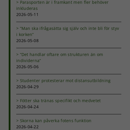
Om du nekar
Parasporten är i framkant men fler behöver
de här
inkluderas
kakorna
2026-05-11
kommer viss
funktionalitet
”Man ska ifrågasätta sig själv och inte bli för styv
att försvinna
i korken”
från
hemsidan.
2026-05-08
”Det handlar oftare om strukturen än om
Marknadsföring
individerna”
Genom att dela
2026-05-06
med dig av dina
intressen och ditt
Studenter protesterar mot distansutbildning
beteende när du
2026-04-29
surfar ökar du
chansen att få se
personligt
Fötter ska tränas specifikt och medvetet
anpassat innehåll
2026-04-24
och erbjudanden.
Skorna kan påverka fotens funktion
2026-04-22