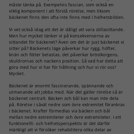
måste tänka på. Exempelvis fascian, som också en
viktig komponent i att förstå rörelse, men liksom
bäckenet finns den ofta inte finns med i helhetsbilden.
Vi vet också idag att det är dåligt att vara stillasittande.
Men hur mycket tänker vi på konsekvenserna av
sittandet för bäckenet? Även om det är just bäckenet vi
sitter på? Bäckenets läge påverkar hur rygg, höfter,
knän och fötter belastas, det påverkar bröstkorgens,
skuldrornas och nackens position. Så vad har detta att
göra med hur vi har för hållning och hur vi rör oss?
Mycket.
Bäckenet är enormt fascinerande, spännande och
utmanande att jobba med. När det gäller rörelse så är
bäckenet centralt. Bäcken och bål kan man inte dela
på. Rörelse i såväl nedre som övre extremitet förankras
i bäckenet. Krafter förmedlas via bäcken och bål
mellan nedre extremiteter och övre extremiteter. I ett
funktionellt- och helhetsperspektiv är det därför
märkligt att vi försöker rehabilitera olika delar av