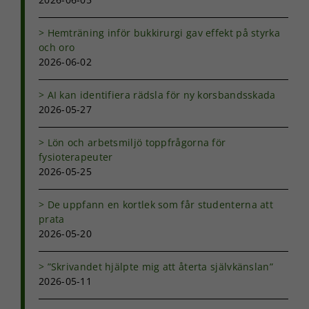
Statistik
Hemträning inför bukkirurgi gav effekt på styrka
För att vi ska
och oro
kunna
2026-06-02
förbättra
hemsidans
AI kan identifiera rädsla för ny korsbandsskada
funktionalitet
och
2026-05-27
uppbyggnad,
baserat på
Lön och arbetsmiljö toppfrågorna för
hur
fysioterapeuter
hemsidan
2026-05-25
används.
De uppfann en kortlek som får studenterna att
prata
Upplevelse
2026-05-20
För att vår
hemsida ska
prestera så
”Skrivandet hjälpte mig att återta självkänslan”
bra som
2026-05-11
möjligt under
ditt besök.