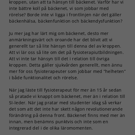
kroppen, utan att ta hänsyn till bäckenet. Varför har vi
inte bättre koll på bäckenet, vi som jobbar med
rörelse? Borde inte vi ligga i frontlinjen när det gäller
bäckenhälsa, bäckenfunktion och bäckendysfunktion?
Ju mer jag har lärt mig om bäckenet, desto mer
anmärkningsvärt och oroande har det blivit att vi
generellt tar så lite hänsyn till denna del av kroppen.
Att vi lär oss så lite om det på fysioterapiutbildningen.
Att vi inte tar hänsyn till det i relation till övriga
kroppen. Detta gäller sjukvården generellt, men ännu
mer för oss fysioterapeuter som jobbar med ”helheten”
i både funktionalitet och rörelse.
När jag läste till fysioterapeut för mer än 15 år sedan
så pratade vi knappt om bäckenet, mer än i relation till
SI-leder. När jag pratar med studenter idag så verkar
det som att det inte har skett någon revolutionerande
förändring på denna front. Bäckenet finns med mer än
innan, men benämns punktvis och inte som en
integrerad del i de olika läromomenten.