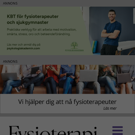
ANNONS
ANNONS
Fortsätt
till
innehållet