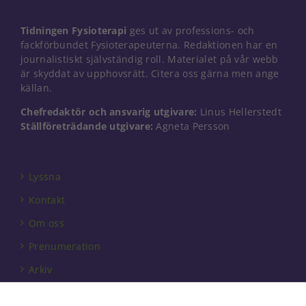
Tidningen Fysioterapi
ges ut av professions- och
fackförbundet Fysioterapeuterna. Redaktionen har en
journalistiskt självständig roll. Materialet på vår webb
är skyddat av upphovsrätt. Citera oss gärna men ange
källan.
Chefredaktör och ansvarig utgivare:
Linus Hellerstedt
Ställföreträdande utgivare:
Agneta Persson
Lyssna
Kontakt
Om oss
Prenumeration
Arkiv
Annonsera