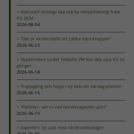
Nationell strategi ska stärka rehabilitering fram
till 2034
2026-08-04
”Det är existentiellt att jobba med kroppen”
2026-06-23
Skaderisken under fotbolls-VM kan öka upp till 20
gånger
2026-06-18
Nödvändiga
Trappgång och hopp i ny bok om vardagsmotion
Dessa kakor
2026-06-16
går inte att
välja bort. De
behövs för
”Politiker, vet ni vad fysioterapeuter gör?”
att hemsidan
2026-06-10
över huvud
taget ska
fungera.
Experten: Se upp med idrottsteknologin
2026-06-05