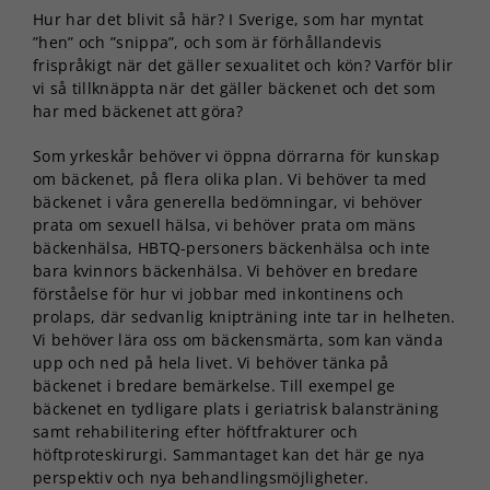
Hur har det blivit så här? I Sverige, som har myntat
”hen” och ”snippa”, och som är förhållandevis
frispråkigt när det gäller sexualitet och kön? Varför blir
vi så tillknäppta när det gäller bäckenet och det som
har med bäckenet att göra?
Som yrkeskår behöver vi öppna dörrarna för kunskap
om bäckenet, på flera olika plan. Vi behöver ta med
bäckenet i våra generella bedömningar, vi behöver
prata om sexuell hälsa, vi behöver prata om mäns
bäckenhälsa, HBTQ-personers bäckenhälsa och inte
bara kvinnors bäckenhälsa. Vi behöver en bredare
förståelse för hur vi jobbar med inkontinens och
prolaps, där sedvanlig knipträning inte tar in helheten.
Vi behöver lära oss om bäckensmärta, som kan vända
upp och ned på hela livet. Vi behöver tänka på
bäckenet i bredare bemärkelse. Till exempel ge
bäckenet en tydligare plats i geriatrisk balansträning
samt rehabilitering efter höftfrakturer och
höftproteskirurgi. Sammantaget kan det här ge nya
perspektiv och nya behandlingsmöjligheter.