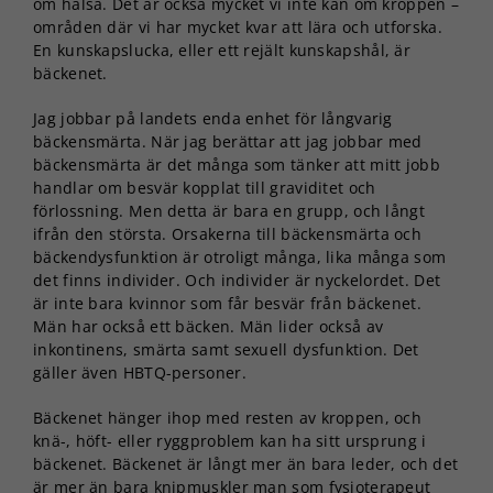
om hälsa. Det är också mycket vi inte kan om kroppen –
områden där vi har mycket kvar att lära och utforska.
En kunskapslucka, eller ett rejält kunskapshål, är
bäckenet.
Jag jobbar på landets enda enhet för långvarig
bäckensmärta. När jag berättar att jag jobbar med
bäckensmärta är det många som tänker att mitt jobb
handlar om besvär kopplat till graviditet och
förlossning. Men detta är bara en grupp, och långt
ifrån den största. Orsakerna till bäckensmärta och
bäckendysfunktion är otroligt många, lika många som
det finns individer. Och individer är nyckelordet. Det
är inte bara kvinnor som får besvär från bäckenet.
Män har också ett bäcken. Män lider också av
inkontinens, smärta samt sexuell dysfunktion. Det
gäller även HBTQ-personer.
Bäckenet hänger ihop med resten av kroppen, och
knä-, höft- eller ryggproblem kan ha sitt ursprung i
bäckenet. Bäckenet är långt mer än bara leder, och det
är mer än bara knipmuskler man som fysioterapeut