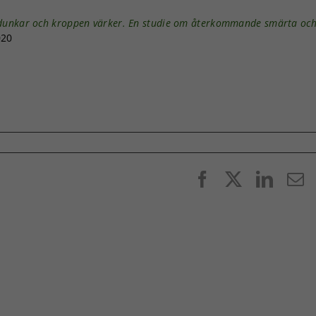
 dunkar och kroppen värker. En studie om återkommande smärta oc
020
Facebook
X
Linke
E
p