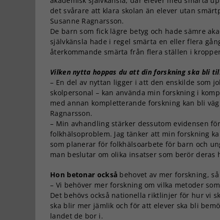
akademisk självkänsla, där elever med smärta up
det svårare att klara skolan än elever utan smärt
Susanne Ragnarsson.
De barn som fick lägre betyg och hade sämre ak
självkänsla hade i regel smärta en eller flera gån
återkommande smärta från flera ställen i kroppen
Vilken nytta hoppas du att din forskning ska bli til
– En del av nyttan ligger i att den enskilde som j
skolpersonal – kan använda min forskning i kom
med annan kompletterande forskning kan bli vägl
Ragnarsson.
– Min avhandling stärker dessutom evidensen för
folkhälsoproblem. Jag tänker att min forskning k
som planerar för folkhälsoarbete för barn och un
man beslutar om olika insatser som berör deras h
Hon betonar också
behovet av mer forskning, så
– Vi behöver mer forskning om vilka metoder som
Det behövs också nationella riktlinjer för hur v
ska blir mer jämlik och för att elever ska bli bemöt
landet de bor i.