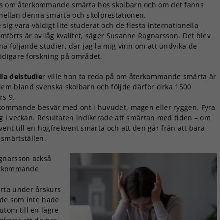
ns om återkommande smärta hos skolbarn och om det fanns
ellan denna smärta och skolprestationen.
sig vara väldigt lite studerat och de flesta internationella
mförts är av låg kvalitet, säger Susanne Ragnarsson. Det blev
a följande studier, där jag la mig vinn om att undvika de
i tidigare forskning på området.
lla delstudie
r ville hon ta reda på om återkommande smärta är
lem bland svenska skolbarn och följde därför cirka 1500
rs 9.
rkommande besvär med ont i huvudet, magen eller ryggen. Fyra
g i veckan. Resultaten indikerade att smärtan med tiden – om
vent till en högfrekvent smärta och att den går från att bara
a smärtställen.
gnarsson också
terkommande
rta under årskurs
 de som inte hade
om till en lägre