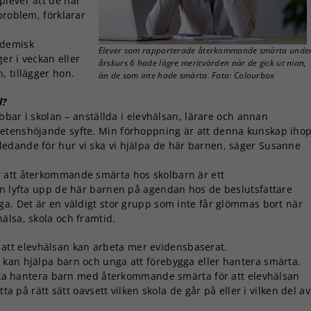
plever att de har
problem, förklarar
ademisk
Elever som rapporterade återkommande smärta unde
ger i veckan eller
årskurs 6 hade lägre meritvärden när de gick ut nian,
, tillägger hon.
än de som inte hade smärta. Foto: Colourbox
l?
obbar i skolan – anställda i elevhälsan, lärare och annan
petenshöjande syfte. Min förhoppning är att denna kunskap iho
edande för hur vi ska vi hjälpa de här barnen, säger Susanne
 att återkommande smärta hos skolbarn är ett
an lyfta upp de här barnen på agendan hos de beslutsfattare
ga. Det är en väldigt stor grupp som inte får glömmas bort när
älsa, skola och framtid.
 att elevhälsan kan arbeta mer evidensbaserat.
 kan hjälpa barn och unga att förebygga eller hantera smärta.
i ska hantera barn med återkommande smärta för att elevhälsan
ta på rätt sätt oavsett vilken skola de går på eller i vilken del av