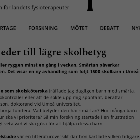
RTAGE
FORSKNING
MÖTET
DEBATT
NY
der till lägre skolbetyg
ller ryggen minst en gång i veckan. Smärtan påverkar
n. Det visar en ny avhandling som följt 1500 skolbarn i Umeå
ade som skolsköterska
träffade jag dagligen barn med smärta,
okontroller eller att de sökte upp mig spontant, berättar
on, doktorand vid Umeå universitet.
t börja fundera
:
Vad betyder den här smärtan? Hur många barn
ur ska vi prioritera? Så min forskning startade i en frustration
igt veta vad vi ska göra för att hjälpa dessa barn.
lstudie
var en litteraturöversikt där hon kartlade vilken tidigare