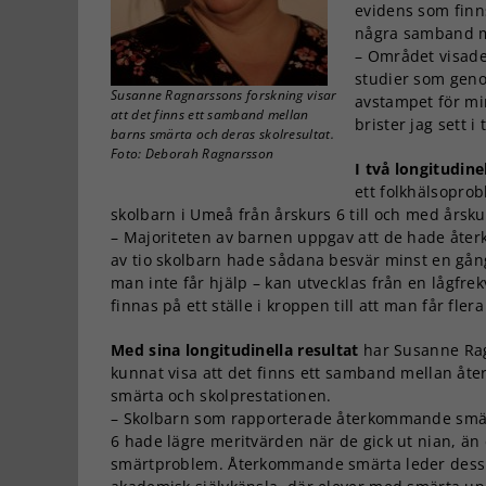
evidens som fin
några samband m
– Området visade 
studier som geno
Susanne Ragnarssons forskning visar
avstampet för min
att det finns ett samband mellan
brister jag sett 
barns smärta och deras skolresultat.
Foto: Deborah Ragnarsson
I två longitudine
ett folkhälsoprob
skolbarn i Umeå från årskurs 6 till och med årsku
– Majoriteten av barnen uppgav att de hade åte
av tio skolbarn hade sådana besvär minst en gån
man inte får hjälp – kan utvecklas från en lågfrek
finnas på ett ställe i kroppen till att man får fler
Med sina longitudinella resultat
har Susanne Ra
kunnat visa att det finns ett samband mellan å
smärta och skolprestationen.
– Skolbarn som rapporterade återkommande smä
6 hade lägre meritvärden när de gick ut nian, än
smärtproblem. Återkommande smärta leder dessut