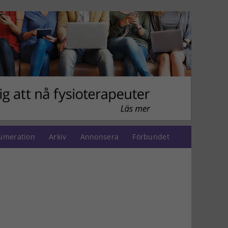
umeration
Arkiv
Annonsera
Förbundet