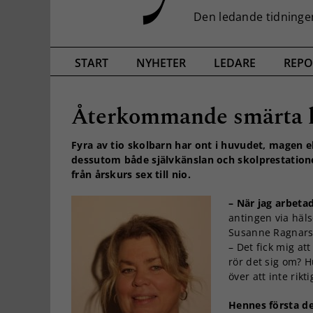
START
NYHETER
LEDARE
REPO
Återkommande smärta le
Fyra av tio skolbarn har ont i huvudet, magen e
dessutom både självkänslan och skolprestatione
från årskurs sex till nio.
– När jag arbet
antingen via häls
Susanne Ragnarss
– Det fick mig at
rör det sig om? H
över att inte rikt
Hennes första de