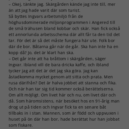
– Okej, tänkte jag. Skärgården kände jag inte till, mer
än att jag hade varit där som turist.
Så byttes Ingvars arbetsmiljö från de
höghusdominerade miljonprogrammen i Angered till
de små trähusen bland kobbar och skär. Han fick också
ett annorlunda arbetsschema där allt får ta den tid det
tar. För det är så det måste fungera här ute. Folk bor
där de bor. Båtarna går när de går. Ska han inte ha en
kopp då? Jo, det är klart han ska.
– Det går inte att ha bråttom i skärgården, säger
Ingvar. Ibland vill de bara dricka kaffe, och ibland
tycker jag att det är det jag ska göra. Jag kan
åstadkomma mycket genom att sitta och prata. Men
rusa därifrån? Det är halva jobbet att stanna och fika.
Och när han tar sig tid kommer också berättelserna.
Om allt möjligt. Om livet här och nu, om livet där och
då. Som häromsistens, när besöket hos en 91-årig man
drog ut på tiden och Ingvar fick ta en senare båt
tillbaks in i stan. Mannen, som är född och uppvuxen i
huset på ön där han bor, hade berättat hur han jobbat
som fiskare.