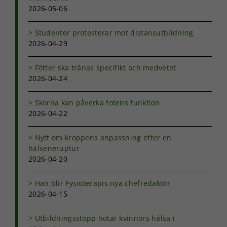
surfar ökar du
2026-05-06
chansen att få se
personligt
anpassat innehåll
Studenter protesterar mot distansutbildning
och erbjudanden.
2026-04-29
Fötter ska tränas specifikt och medvetet
2026-04-24
Skorna kan påverka fotens funktion
2026-04-22
Nytt om kroppens anpassning efter en
hälseneruptur
2026-04-20
Han blir Fysioterapis nya chefredaktör
2026-04-15
Utbildningsstopp hotar kvinnors hälsa i