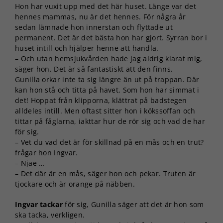
Hon har vuxit upp med det här huset. Länge var det
hennes mammas, nu är det hennes. För några år
sedan lämnade hon innerstan och flyttade ut
permanent. Det är det bästa hon har gjort. Syrran bor i
huset intill och hjälper henne att handla.
– Och utan hemsjukvården hade jag aldrig klarat mig,
säger hon. Det är så fantastiskt att den finns.
Gunilla orkar inte ta sig längre än ut på trappan. Där
kan hon stå och titta på havet. Som hon har simmat i
det! Hoppat från klipporna, klättrat på badstegen
alldeles intill. Men oftast sitter hon i kökssoffan och
tittar på fåglarna, iakttar hur de rör sig och vad de har
för sig.
– Vet du vad det är för skillnad på en mås och en trut?
frågar hon Ingvar.
– Njae …
– Det där är en mås, säger hon och pekar. Truten är
tjockare och är orange på näbben.
Ingvar tackar
för sig, Gunilla säger att det är hon som
ska tacka, verkligen.