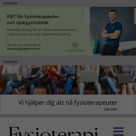
ANNONS
ANNONS
Fortsätt
till
innehållet