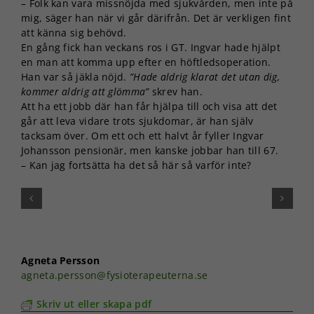
– Folk kan vara missnöjda med sjukvården, men inte på
mig, säger han när vi går därifrån. Det är verkligen fint
att känna sig behövd.
En gång fick han veckans ros i GT. Ingvar hade hjälpt
en man att komma upp efter en höftledsoperation.
Han var så jäkla nöjd.
”Hade aldrig klarat det utan dig,
kommer aldrig att glömma”
skrev han.
Att ha ett jobb där han får hjälpa till och visa att det
går att leva vidare trots sjukdomar, är han själv
tacksam över. Om ett och ett halvt år fyller Ingvar
Johansson pensionär, men kanske jobbar han till 67.
– Kan jag fortsätta ha det så här så varför inte?
Agneta Persson
agneta.persson@fysioterapeuterna.se
Skriv ut eller skapa pdf