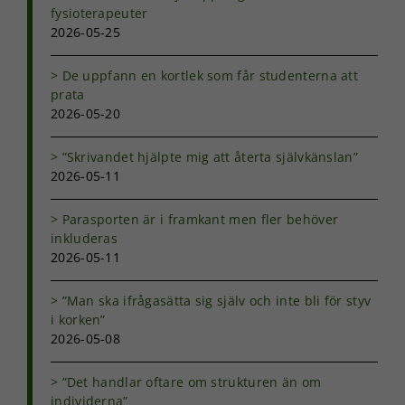
fysioterapeuter
Upplevelse
2026-05-25
För att vår
hemsida ska
prestera så
De uppfann en kortlek som får studenterna att
bra som
prata
möjligt under
2026-05-20
ditt besök.
Om du nekar
”Skrivandet hjälpte mig att återta självkänslan”
de här
2026-05-11
kakorna
kommer viss
funktionalitet
Parasporten är i framkant men fler behöver
att försvinna
inkluderas
från
2026-05-11
hemsidan.
”Man ska ifrågasätta sig själv och inte bli för styv
i korken”
Marknadsföring
2026-05-08
Genom att dela
med dig av dina
intressen och ditt
”Det handlar oftare om strukturen än om
beteende när du
individerna”