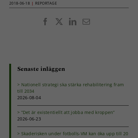
2018-06-18
|
REPORTAGE
Facebook
X
LinkedIn
E-
post
Senaste inläggen
Nationell strategi ska stärka rehabilitering fram
till 2034
2026-08-04
”Det är existentiellt att jobba med kroppen”
2026-06-23
Nödvändiga
Skaderisken under fotbolls-VM kan öka upp till 20
Dessa kakor