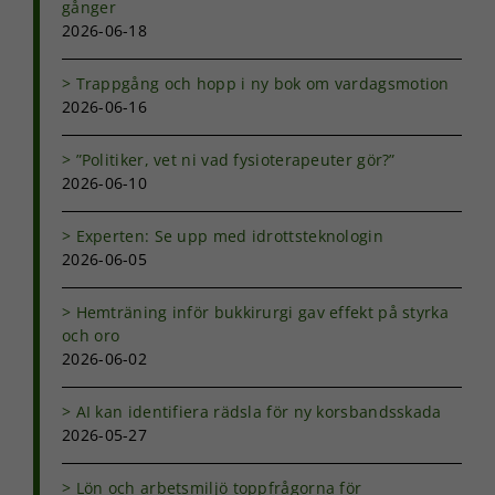
gånger
går inte att
2026-06-18
välja bort. De
behövs för
att hemsidan
Trappgång och hopp i ny bok om vardagsmotion
över huvud
2026-06-16
taget ska
fungera.
”Politiker, vet ni vad fysioterapeuter gör?”
2026-06-10
Statistik
Experten: Se upp med idrottsteknologin
För att vi ska
kunna
2026-06-05
förbättra
hemsidans
Hemträning inför bukkirurgi gav effekt på styrka
funktionalitet
och oro
och
2026-06-02
uppbyggnad,
baserat på
hur
AI kan identifiera rädsla för ny korsbandsskada
hemsidan
2026-05-27
används.
Lön och arbetsmiljö toppfrågorna för