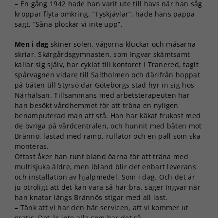
– En gång 1942 hade han varit ute till havs när han såg
kroppar flyta omkring. ”Tyskjävlar”, hade hans pappa
sagt. ”Såna plockar vi inte upp”.
Men i dag
skiner solen, vågorna kluckar och måsarna
skriar. Skärgårdsgymnasten, som Ingvar skämtsamt
kallar sig själv, har cyklat till kontoret i Tranered, tagit
spårvagnen vidare till Saltholmen och därifrån hoppat
på båten till Styrsö där Göteborgs stad hyr in sig hos
Närhälsan. Tillsammans med arbetsterapeuten har
han besökt vårdhemmet för att träna en nyligen
benamputerad man att stå. Han har käkat frukost med
de övriga på vårdcentralen, och hunnit med båten mot
Brännö, lastad med ramp, rullator och en pall som ska
monteras.
Oftast åker han runt bland öarna för att träna med
multisjuka äldre, men ibland blir det enbart leverans
och installation av hjälpmedel. Som i dag. Och det är
ju otroligt att det kan vara så här bra, säger Ingvar när
han knatar längs Brännös stigar med all last.
– Tänk att vi har den här servicen, att vi kommer ut
gratis. Det är inte alla som har det så.