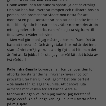
Grannkommunen tar hundra spänn. Ja det är otroligt.
Och när han har levererat rampen och rullatorn hos en
person, och promenerar vidare mot nästa för att
montera en pall, konstaterar han att det kanske inte är
fullt lika idylliskt här när snön vräker ner och det är tio
minusgrader och mörkt. Han måste ju ta sig fram till
fots, oavsett väder och vind.
– Men vad gör man? Jag måste ju komma fram. Det är
bara att traska på. Och ärligt talat, hur kul är det inne i
stan på vintern? Jag skulle aldrig flytta ut hit, men det
är fint att få jobba här ute. Jag har väl fått det bästa av
två världar!
Pallen ska Gunilla
Edwards ha. Hon behöver den för
att orka borsta tänderna. Ingvar skruvar ihop och
provsitter. Så här? Blir det lagom? Det blir perfekt.
– Så himla fånigt, säger Gunilla. Att behöva luta
armarna mot vasken för att kunna klara av
tandborstningen va. Men jag måste. Jag borstar så
länge också. Än så länge kan jag i alla fall tvätta håret
på mig själv.