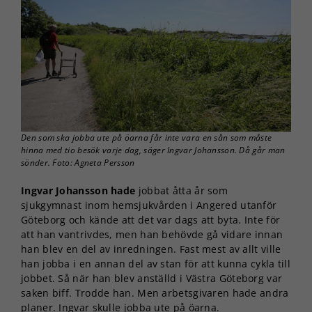
Den som ska jobba ute på öarna får inte vara en sån som måste
hinna med tio besök varje dag, säger Ingvar Johansson. Då går man
sönder. Foto: Agneta Persson
Ingvar Johansson hade
jobbat åtta år som
sjukgymnast inom hemsjukvården i Angered utanför
Göteborg och kände att det var dags att byta. Inte för
att han vantrivdes, men han behövde gå vidare innan
han blev en del av inredningen. Fast mest av allt ville
han jobba i en annan del av stan för att kunna cykla till
jobbet. Så när han blev anställd i Västra Göteborg var
saken biff. Trodde han. Men arbetsgivaren hade andra
planer. Ingvar skulle jobba ute på öarna.