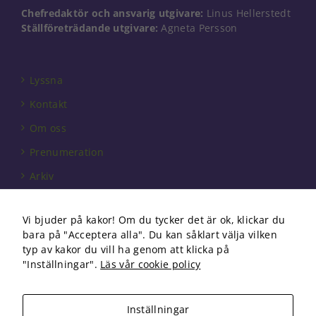
Chefredaktör och ansvarig utgivare:
Linus Hellerstedt
Ställföreträdande utgivare:
Agneta Persson
Lyssna
Kontakt
Om oss
Prenumeration
Arkiv
Annonsera
Vi bjuder på kakor! Om du tycker det är ok, klickar du
Förbundet
bara på "Acceptera alla". Du kan såklart välja vilken
Om cookies
typ av kakor du vill ha genom att klicka på
"Inställningar".
Läs vår cookie policy
Inställningar