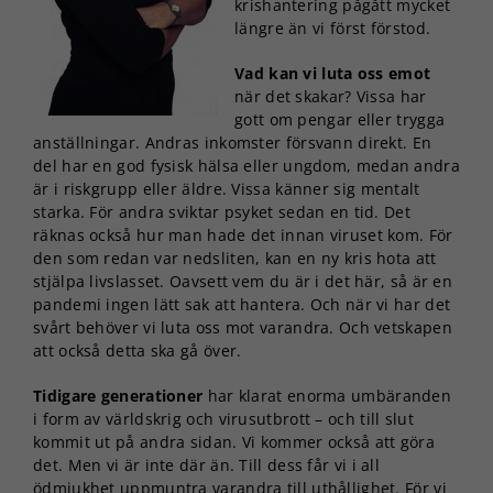
krishantering pågått mycket
längre än vi först förstod.
Vad kan vi luta oss emot
när det skakar? Vissa har
gott om pengar eller trygga
anställningar. Andras inkomster försvann direkt. En
del har en god fysisk hälsa eller ungdom, medan andra
är i riskgrupp eller äldre. Vissa känner sig mentalt
starka. För andra sviktar psyket sedan en tid. Det
räknas också hur man hade det innan viruset kom. För
den som redan var nedsliten, kan en ny kris hota att
stjälpa livslasset. Oavsett vem du är i det här, så är en
pandemi ingen lätt sak att hantera. Och när vi har det
svårt behöver vi luta oss mot varandra. Och vetskapen
att också detta ska gå över.
Tidigare generationer
har klarat enorma umbäranden
i form av världskrig och virusutbrott – och till slut
kommit ut på andra sidan. Vi kommer också att göra
det. Men vi är inte där än. Till dess får vi i all
ödmjukhet uppmuntra varandra till uthållighet. För vi