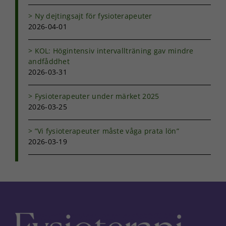
hemsidan.
Ny dejtingsajt för fysioterapeuter
2026-04-01
Marknadsföring
Genom att dela
KOL: Högintensiv intervallträning gav mindre
med dig av dina
andfåddhet
intressen och ditt
2026-03-31
beteende när du
surfar ökar du
Fysioterapeuter under märket 2025
chansen att få se
2026-03-25
personligt
anpassat innehåll
och erbjudanden.
”Vi fysioterapeuter måste våga prata lön”
2026-03-19