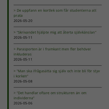
De uppfann en kortlek som får studenterna att
prata
2026-05-20
”Skrivandet hjälpte mig att återta självkänslan”
Nödvändiga
2026-05-11
Dessa kakor
går inte att
Parasporten är i framkant men fler behöver
välja bort. De
behövs för
inkluderas
att hemsidan
2026-05-11
över huvud
taget ska
”Man ska ifrågasätta sig själv och inte bli för styv
fungera.
i korken”
2026-05-08
Statistik
”Det handlar oftare om strukturen än om
För att vi ska
individerna”
kunna
förbättra
2026-05-06
hemsidans