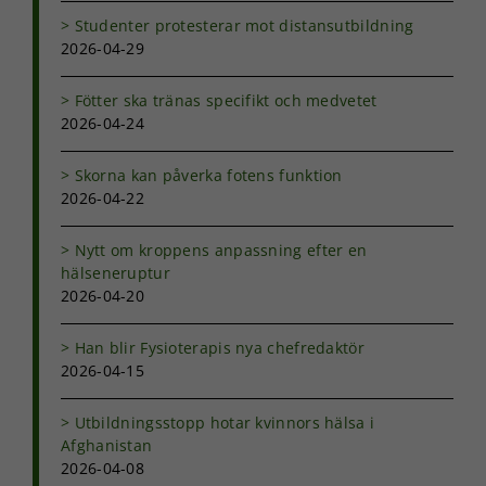
funktionalitet
Studenter protesterar mot distansutbildning
och
2026-04-29
uppbyggnad,
baserat på
hur
Fötter ska tränas specifikt och medvetet
hemsidan
2026-04-24
används.
Skorna kan påverka fotens funktion
2026-04-22
Upplevelse
För att vår
Nytt om kroppens anpassning efter en
hemsida ska
prestera så
hälseneruptur
bra som
2026-04-20
möjligt under
ditt besök.
Han blir Fysioterapis nya chefredaktör
Om du nekar
2026-04-15
de här
kakorna
kommer viss
Utbildningsstopp hotar kvinnors hälsa i
funktionalitet
Afghanistan
att försvinna
2026-04-08
från