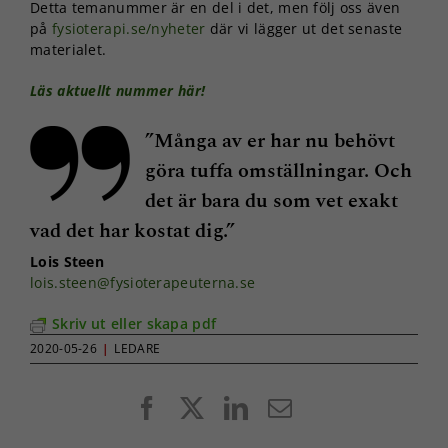
Detta temanummer är en del i det, men följ oss även
på
fysioterapi.se/nyheter
där vi lägger ut det senaste
materialet.
Läs aktuellt nummer här!
”Många av er har nu behövt
göra tuffa omställningar. Och
det är bara du som vet exakt
vad det har kostat dig.”
Lois Steen
lois.steen@fysioterapeuterna.se
Skriv ut eller skapa pdf
2020-05-26
|
LEDARE
Facebook
X
LinkedIn
E-
post