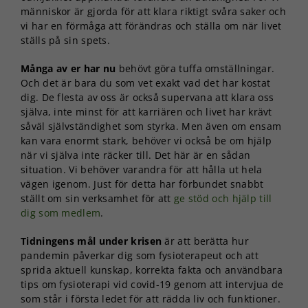
människor är gjorda för att klara riktigt svåra saker och
vi har en förmåga att förändras och ställa om när livet
ställs på sin spets.
Många av er har nu
behövt göra tuffa omställningar.
Och det är bara du som vet exakt vad det har kostat
dig. De flesta av oss är också supervana att klara oss
själva, inte minst för att karriären och livet har krävt
såväl självständighet som styrka. Men även om ensam
kan vara enormt stark, behöver vi också be om hjälp
när vi själva inte räcker till. Det här är en sådan
situation. Vi behöver varandra för att hålla ut hela
vägen igenom. Just för detta har förbundet snabbt
ställt om sin verksamhet för att
ge stöd och hjälp till
dig som medlem
.
Tidningens mål under krisen
är att berätta hur
pandemin påverkar dig som fysioterapeut och att
sprida aktuell kunskap, korrekta fakta och användbara
tips om fysioterapi vid covid-19 genom att intervjua de
som står i första ledet för att rädda liv och funktioner.