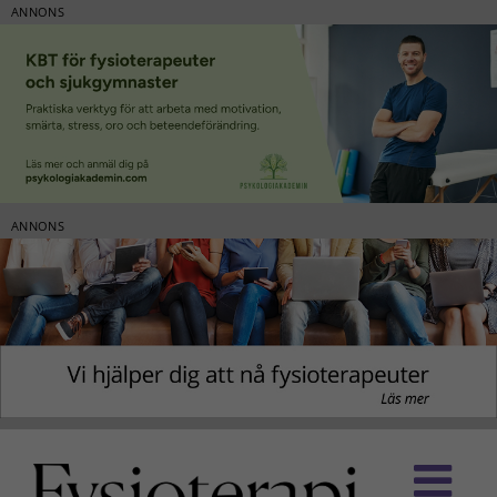
ANNONS
ANNONS
Fortsätt
till
innehållet