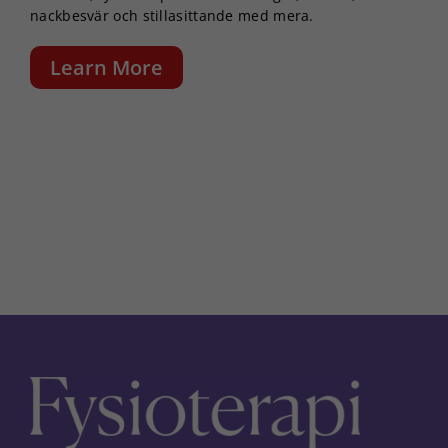
nackbesvär och stillasittande med mera.
Marknadsföring
Learn More
Genom att dela
med dig av dina
intressen och ditt
beteende när du
surfar ökar du
chansen att få se
personligt
anpassat innehåll
och erbjudanden.