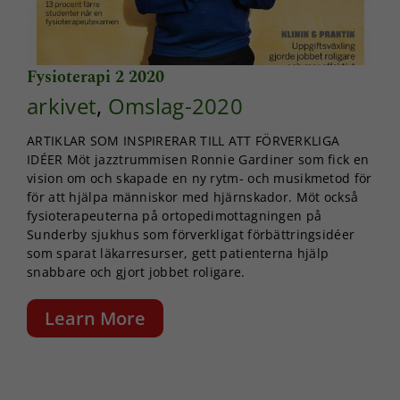
Fysioterapi 2 2020
arkivet
,
Omslag-2020
Nödvändiga
Dessa kakor
ARTIKLAR SOM INSPIRERAR TILL ATT FÖRVERKLIGA
går inte att
IDÉER Möt jazztrummisen Ronnie Gardiner som fick en
välja bort. De
behövs för
vision om och skapade en ny rytm- och musikmetod för
att hemsidan
för att hjälpa människor med hjärnskador. Möt också
över huvud
fysioterapeuterna på ortopedimottagningen på
taget ska
Sunderby sjukhus som förverkligat förbättringsidéer
fungera.
som sparat läkarresurser, gett patienterna hjälp
snabbare och gjort jobbet roligare.
Statistik
Learn More
För att vi ska
kunna
förbättra
hemsidans
funktionalitet