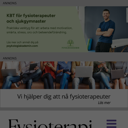
ANNONS
ANNONS
Fortsätt
till
innehållet