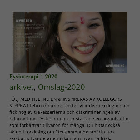
och
uppbyggnad,
baserat på
hur
hemsidan
används.
Upplevelse
För att vår
hemsida ska
prestera så
Fysioterapi 1 2020
bra som
möjligt under
arkivet
,
Omslag-2020
ditt besök.
Om du nekar
FÖLJ MED TILL INDIEN & INSPIRERAS AV KOLLEGORS
de här
STYRKA I februarinumret möter vi indiska kollegor som
kakorna
fick nog av trakasserierna och diskrimineringen av
kommer viss
kvinnor inom fysioterapin och startade en organisation
funktionalitet
att försvinna
som förbättrar tillvaron för många. Du hittar också
från
aktuell forskning om återkommande smärta hos
hemsidan.
skolbarn, fysioterapeutiska mätningar, fallrisk,