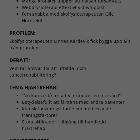
Många kroniker uppger att hälsan försämrats
Webbfysioterapi effektivt vid whiplash
Fem snabba med skolfysioterapeuten Olle
Hörnfeldt
PROFILEN:
Skolfysioterapeuten Linnéa Kärdevik fick bygga upp allt
från grunden
DEBATT:
Vem tar ansvar för att utbilda inom
cancerrehabilitering?
TEMA HJÄRTREHAB:
”Nu kan vi stå för att vi erbjuder en bra vård”
Betydelsefullt att få träna med andra patienter
Klinisk forskningsstudie om motiverande
träningsfaktorer
Stora skillnader i tillgång till handledd
hjärtrehab