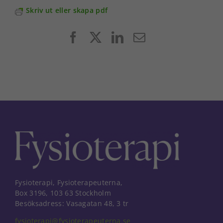
Skriv ut eller skapa pdf
Nödvändiga
Facebook
X
LinkedIn
E-
Dessa kakor
post
går inte att
välja bort. De
behövs för
att hemsidan
över huvud
taget ska
fungera.
Statistik
För att vi ska
kunna
förbättra
hemsidans
Fysioterapi, Fysioterapeuterna,
funktionalitet
Box 3196, 103 63 Stockholm
och
Besöksadress: Vasagatan 48, 3 tr
uppbyggnad,
baserat på
fysioterapi@fysioterapeuterna.se