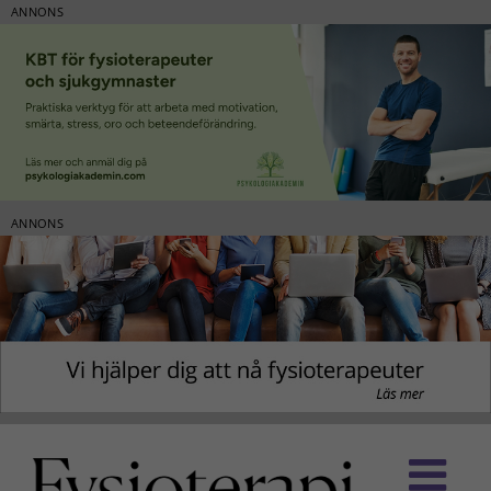
ANNONS
ANNONS
Fortsätt
till
innehållet