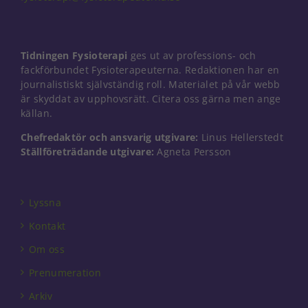
hur
hemsidan
används.
Tidningen Fysioterapi
ges ut av professions- och
fackförbundet Fysioterapeuterna. Redaktionen har en
Upplevelse
journalistiskt självständig roll. Materialet på vår webb
För att vår
är skyddat av upphovsrätt. Citera oss gärna men ange
hemsida ska
källan.
prestera så
bra som
Chefredaktör och ansvarig utgivare:
Linus Hellerstedt
möjligt under
Ställföreträdande utgivare:
Agneta Persson
ditt besök.
Om du nekar
de här
kakorna
Lyssna
kommer viss
funktionalitet
Kontakt
att försvinna
från
Om oss
hemsidan.
Prenumeration
Arkiv
Marknadsföring