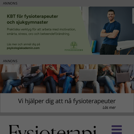
ANNONS
ANNONS
Fortsätt
till
innehållet