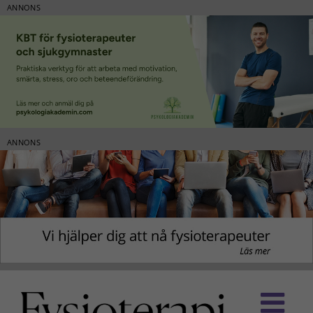
ANNONS
ANNONS
Fortsätt
till
innehållet