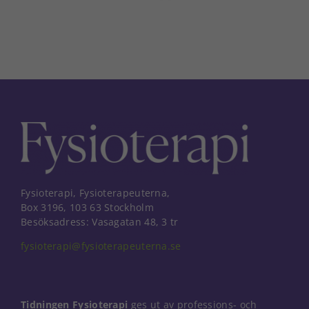
post
Nödvändiga
Dessa kakor
går inte att
välja bort. De
behövs för
att hemsidan
över huvud
taget ska
fungera.
Statistik
För att vi ska
Fysioterapi, Fysioterapeuterna,
kunna
förbättra
Box 3196, 103 63 Stockholm
hemsidans
Besöksadress: Vasagatan 48, 3 tr
funktionalitet
och
fysioterapi@fysioterapeuterna.se
uppbyggnad,
baserat på
hur
hemsidan
Tidningen Fysioterapi
ges ut av professions- och