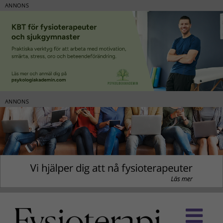
ANNONS
ANNONS
Fortsätt
till
innehållet