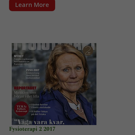
Learn More
Upplevelse
För att vår
hemsida ska
prestera så
bra som
möjligt under
ditt besök.
Om du nekar
de här
kakorna
kommer viss
funktionalitet
att försvinna
från
hemsidan.
Marknadsföring
Genom att dela
med dig av dina
Fysioterapi 2 2017
intressen och ditt