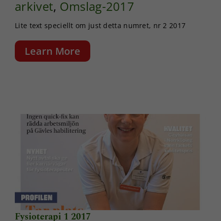
arkivet
,
Omslag-2017
beteende när du
surfar ökar du
chansen att få se
Lite text speciellt om just detta numret, nr 2 2017
personligt
anpassat innehåll
Learn More
och erbjudanden.
Fysioterapi 1 2017