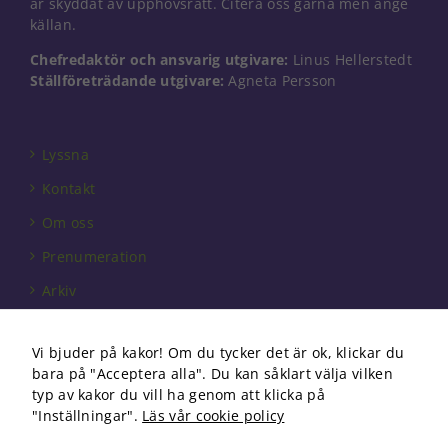
är skyddat av upphovsrätt. Citera oss gärna men ange
källan.
Chefredaktör och ansvarig utgivare:
Linus Hellerstedt
Ställföreträdande utgivare:
Agneta Persson
Lyssna
Kontakt
Om oss
Prenumeration
Arkiv
Annonsera
Vi bjuder på kakor! Om du tycker det är ok, klickar du
Förbundet
bara på "Acceptera alla". Du kan såklart välja vilken
Om cookies
typ av kakor du vill ha genom att klicka på
"Inställningar".
Läs vår cookie policy