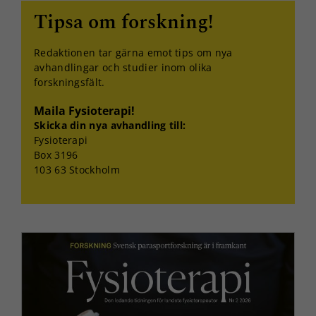
Tipsa om forskning!
Redaktionen tar gärna emot tips om nya
avhandlingar och studier inom olika
forskningsfält.
Nödvändiga
Dessa kakor
Maila Fysioterapi!
går inte att
välja bort. De
Skicka din nya avhandling till:
behövs för
Fysioterapi
att hemsidan
Box 3196
över huvud
103 63 Stockholm
taget ska
fungera.
Statistik
För att vi ska
kunna
förbättra
hemsidans
funktionalitet