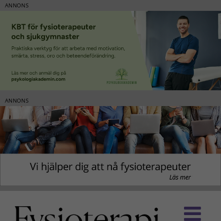
ANNONS
ANNONS
Fortsätt
till
innehållet