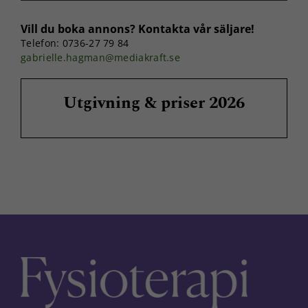
Vill du boka annons? Kontakta vår säljare!
Marknadsföring
Telefon: 0736-27 79 84
Genom att dela
gabrielle.hagman@mediakraft.se
med dig av dina
intressen och ditt
beteende när du
Utgivning & priser 2026
surfar ökar du
chansen att få se
personligt
anpassat innehåll
och erbjudanden.