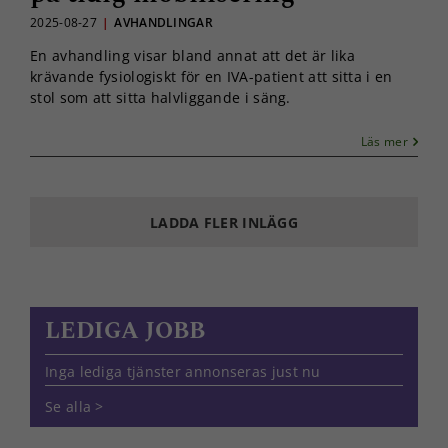
2025-08-27
|
AVHANDLINGAR
En avhandling visar bland annat att det är lika
krävande fysiologiskt för en IVA-patient att sitta i en
stol som att sitta halvliggande i säng.
Läs mer
LADDA FLER INLÄGG
LEDIGA JOBB
Inga lediga tjänster annonseras just nu
Se alla >