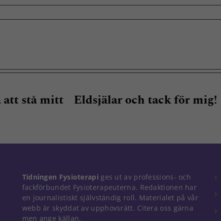
tt
Eldsjälar och tack för mig!
H
v
Nödvändiga
Dessa kakor
går inte att
välja bort. De
Tidningen Fysioterapi
ges ut av professions- och
behövs för
fackförbundet Fysioterapeuterna. Redaktionen har
att hemsidan
över huvud
en journalistiskt självständig roll. Materialet på vår
taget ska
webb är skyddat av upphovsrätt. Citera oss gärna
fungera.
men ange källan.