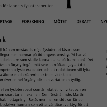
RTAGE
FORSKNING
MÖTET
DEBATT
NY
ak
jl
från en mestadels nöjd Fysioterapi-läsare som
kollegor som hamnar på tidningens omslag. ”Vi har väl
edarbetare som skulle kunna platsa på framsidan?! Det
 en föryngring.” I mitt svar bekräftade jag att det
ompetenta fysioterapeuter och att redaktionen vill lyfta
ika åldrar med erfarenheter inom vitt skilda
över en hel årgång blir den variationen tydlig.
vi en fysioterapeut som är relativt ny i yrket och en
om snart tar sin examen. Den förstnämnde, Martin
ehabmottagning i Borås men har en sidokarriär som
beskriver humorn som ett användbart verktyg för att