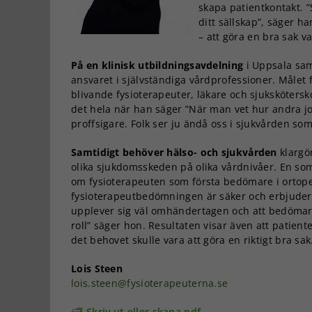
skapa patientkontakt. ”S
ditt sällskap”, säger h
– att göra en bra sak v
På en klinisk utbildningsavdelning
i Uppsala sams
ansvaret i självständiga vårdprofessioner. Målet 
blivande fysioterapeuter, läkare och sjuksköters
det hela när han säger ”När man vet hur andra j
proffsigare. Folk ser ju ändå oss i sjukvården so
Samtidigt behöver hälso- och sjukvården
klargö
olika sjukdomsskeden på olika vårdnivåer. En som
om fysioterapeuten som första bedömare i ortoped
fysioterapeutbedömningen är säker och erbjuder 
upplever sig väl omhändertagen och att bedömar
roll” säger hon. Resultaten visar även att patient
det behovet skulle vara att göra en riktigt bra sak
Lois Steen
lois.steen@fysioterapeuterna.se
Skriv ut eller skapa pdf