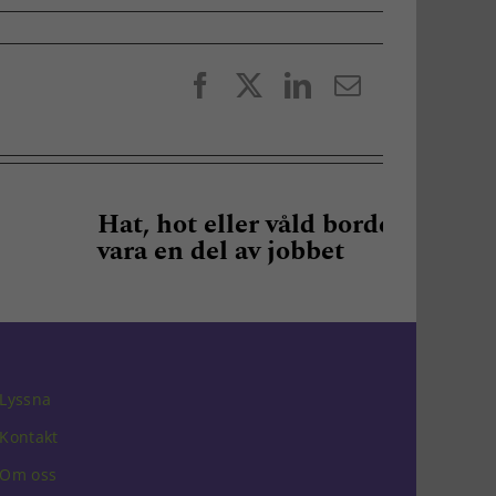
Facebook
X
LinkedIn
E-
post
at, hot eller våld borde inte
ara en del av jobbet
Lyssna
Kontakt
Om oss