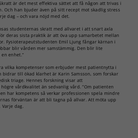
kratt är det mest effektiva sättet att få någon att trivas i
an. Och han bjuder även på sitt recept mot skadlig stress
arje dag – och vara nöjd med det.
as studenternas skratt med allvaret i att snart axla
för deras sista praktik är att öva upp samarbetet mellan
kor. Fysioterapeutstudenten Emil Ljung fångar kärnan i
obbar blir vården mer samstämmig. Den blir lite
m en enhet.”
ra vilka kompetenser som erbjuder mest patientnytta i
 bidrar till ökad klarhet är Karin Samsson, som forskar
isk triage. Hennes forskning visar att
högre vårdkvalitet än sedvanlig vård. ”Om patienten
en har kompetens så verkar professionen spela mindre
ernas förväntan är att bli tagna på allvar. Att möta upp
. Varje dag.