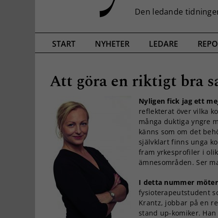
START
NYHETER
LEDARE
REPO
Att göra en riktigt bra s
Nyligen fick jag ett me
reflekterat över vilka 
många duktiga yngre m
känns som om det behövs
självklart finns unga k
fram yrkesprofiler i ol
ämnesområden. Ser man 
I detta nummer möter
fysioterapeutstudent s
Krantz, jobbar på en r
stand up-komiker. Han 