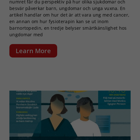
numret får du perspektiv på hur olika sjukdomar och
Dessa kakor
besvär påverkar barn, ungdomar och unga vuxna. En
går inte att
artikel handlar om hur det är att vara ung med cancer,
välja bort. De
en annan om hur fysioterapin kan se ut inom
behövs för
att hemsidan
barnortopedin, en tredje belyser smärtkänslighet hos
över huvud
ungdomar med
taget ska
fungera.
Learn More
Statistik
För att vi ska
kunna
förbättra
hemsidans
funktionalitet
och
uppbyggnad,
baserat på
hur
hemsidan
används.