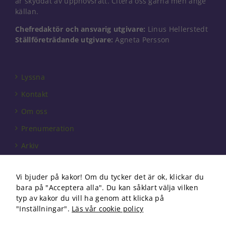
är skyddat av upphovsrätt. Citera oss gärna men ange
källan.
Chefredaktör och ansvarig utgivare:
Linus Hellerstedt
Ställföreträdande utgivare:
Agneta Persson
Lyssna
Kontakt
Om oss
Prenumeration
Arkiv
Annonsera
Vi bjuder på kakor! Om du tycker det är ok, klickar du
Förbundet
bara på "Acceptera alla". Du kan såklart välja vilken
Om cookies
typ av kakor du vill ha genom att klicka på
"Inställningar".
Läs vår cookie policy