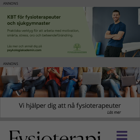
ANNONS
ANNONS
Fortsätt
till
innehållet