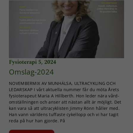
beteende när du
surfar ökar du
chansen att få se
personligt
anpassat innehåll
och erbjudanden.
Fysioterapi 5, 2024
Omslag-2024
NOVEMBERMIX AV MUNHÄLSA, ULTRACYKLING OCH
LEDARSKAP I vårt aktuella nummer får du möta Årets
fysioterapeut Maria A Hillberth. Hon leder nära vård-
omställningen och anser att nästan allt är möjligt. Det
kan vara så att ultracyklisten Jimmy Rönn håller med.
Han vann världens tuffaste cykellopp och vi har tagit
reda på hur han gjorde. På