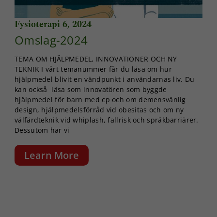
Upplevelse
Fysioterapi 6, 2024
För att vår
Omslag-2024
hemsida ska
prestera så
bra som
TEMA OM HJÄLPMEDEL, INNOVATIONER OCH NY
möjligt under
TEKNIK I vårt temanummer får du läsa om hur
ditt besök.
hjälpmedel blivit en vändpunkt i användarnas liv. Du
Om du nekar
kan också läsa som innovatören som byggde
de här
hjälpmedel för barn med cp och om demensvänlig
kakorna
design, hjälpmedelsförråd vid obesitas och om ny
kommer viss
välfärdteknik vid whiplash, fallrisk och språkbarriärer.
funktionalitet
Dessutom har vi
att försvinna
från
hemsidan.
Learn More
Marknadsföring
Genom att dela
med dig av dina
intressen och ditt