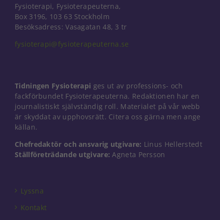
Fysioterapi, Fysioterapeuterna,
uppbyggnad,
Box 3196, 103 63 Stockholm
baserat på
Besöksadress: Vasagatan 48, 3 tr
hur
hemsidan
fysioterapi@fysioterapeuterna.se
används.
Upplevelse
Tidningen Fysioterapi
ges ut av professions- och
För att vår
fackförbundet Fysioterapeuterna. Redaktionen har en
hemsida ska
journalistiskt självständig roll. Materialet på vår webb
prestera så
bra som
är skyddat av upphovsrätt. Citera oss gärna men ange
möjligt under
källan.
ditt besök.
Chefredaktör och ansvarig utgivare:
Linus Hellerstedt
Om du nekar
de här
Ställföreträdande utgivare:
Agneta Persson
kakorna
kommer viss
funktionalitet
Lyssna
att försvinna
från
Kontakt
hemsidan.