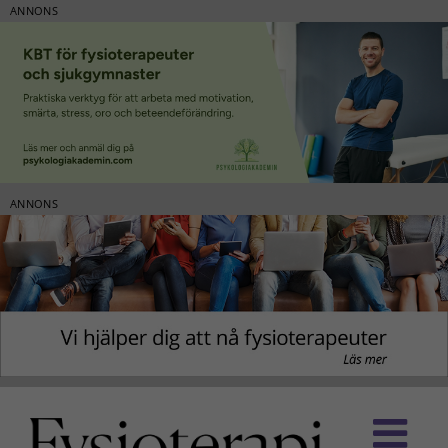
ANNONS
ANNONS
Fortsätt
till
innehållet