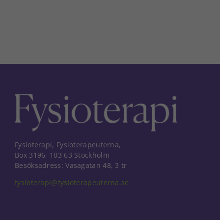
Nödvändiga
Dessa kakor
går inte att
Fysioterapi, Fysioterapeuterna,
välja bort. De
Box 3196, 103 63 Stockholm
behövs för
Besöksadress: Vasagatan 48, 3 tr
att hemsidan
över huvud
fysioterapi@fysioterapeuterna.se
taget ska
fungera.