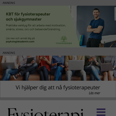
ANNONS
ANNONS
Fortsätt
till
innehållet