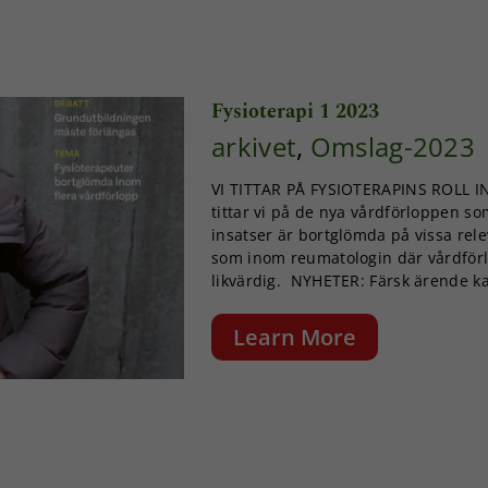
går inte att
välja bort. De
behövs för
att hemsidan
över huvud
Fysioterapi 1 2023
taget ska
fungera.
arkivet
,
Omslag-2023
VI TITTAR PÅ FYSIOTERAPINS ROLL 
Statistik
tittar vi på de nya vårdförloppen so
För att vi ska
insatser är bortglömda på vissa re
kunna
som inom reumatologin där vårdförl
förbättra
likvärdig. NYHETER: Färsk ärende k
hemsidans
funktionalitet
och
Learn More
uppbyggnad,
baserat på
hur
hemsidan
används.