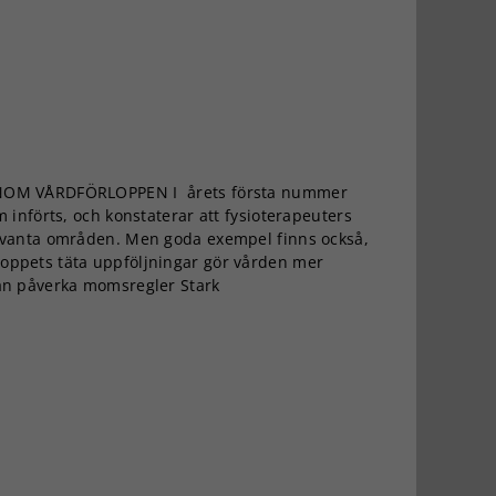
INOM VÅRDFÖRLOPPEN I årets första nummer
m införts, och konstaterar att fysioterapeuters
levanta områden. Men goda exempel finns också,
oppets täta uppföljningar gör vården mer
an påverka momsregler Stark