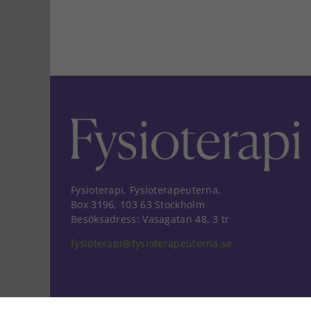
Fysioterapi, Fysioterapeuterna,
Box 3196, 103 63 Stockholm
Besöksadress: Vasagatan 48, 3 tr
fysioterapi@fysioterapeuterna.se