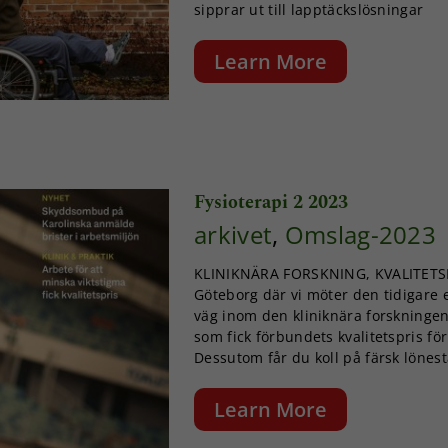
sipprar ut till lapptäckslösningar
Learn More
Fysioterapi 2 2023
arkivet
,
Omslag-2023
KLINIKNÄRA FORSKNING, KVALITETSPR
Göteborg där vi möter den tidigare 
väg inom den kliniknära forskningen
som fick förbundets kvalitetspris för
Dessutom får du koll på färsk lönest
Learn More
Nödvändiga
Dessa kakor