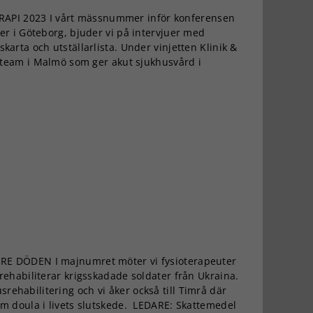
PI 2023 I vårt mässnummer inför konferensen
er i Göteborg, bjuder vi på intervjuer med
karta och utställarlista. Under vinjetten Klinik &
t team i Malmö som ger akut sjukhusvård i
RE DÖDEN I majnumret möter vi fysioterapeuter
rehabiliterar krigsskadade soldater från Ukraina.
ehabilitering och vi åker också till Timrå där
om doula i livets slutskede. LEDARE: Skattemedel