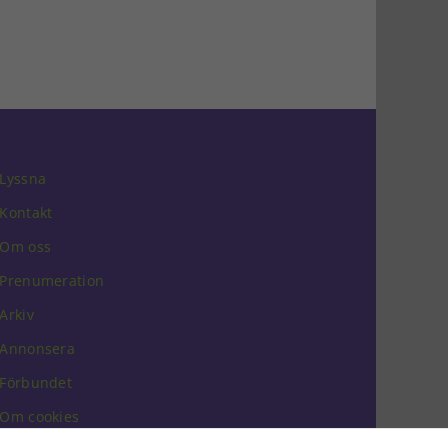
Lyssna
Kontakt
Om oss
Prenumeration
Arkiv
Annonsera
Förbundet
Om cookies