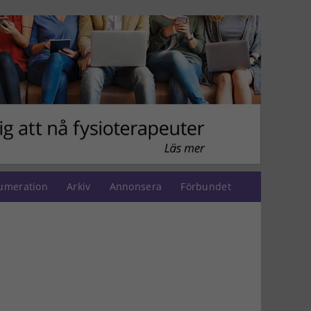
umeration
Arkiv
Annonsera
Förbundet