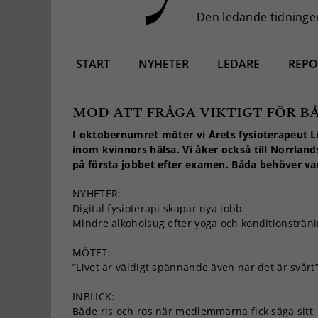
START
NYHETER
LEDARE
REPO
MOD ATT FRÅGA VIKTIGT FÖR 
I oktobernumret möter vi Årets fysioterapeut Lis
inom kvinnors hälsa. Vi åker också till Norrlan
på första jobbet efter examen. Båda behöver var
NYHETER:
Digital fysioterapi skapar nya jobb
Mindre alkoholsug efter yoga och konditionsträn
MÖTET:
”Livet är väldigt spännande även när det är svårt” 
INBLICK:
Både ris och ros när medlemmarna fick säga sitt