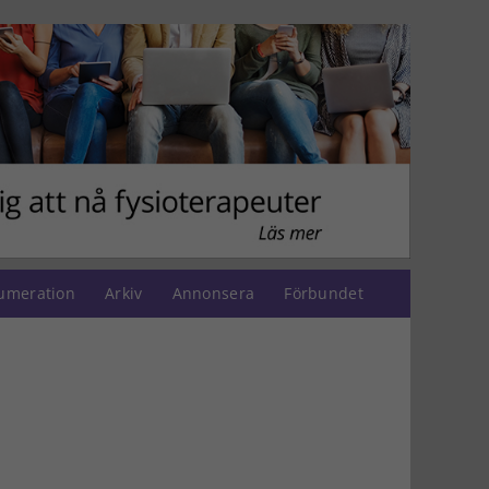
umeration
Arkiv
Annonsera
Förbundet