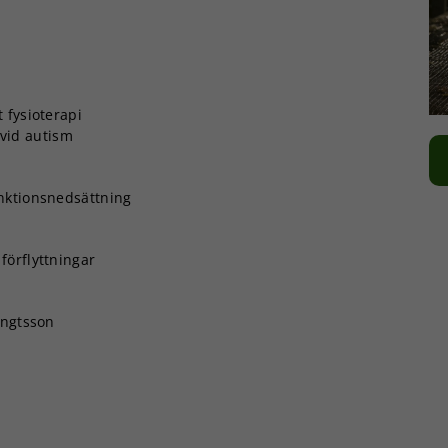
 fysioterapi
 vid autism
nktionsnedsättning
förflyttningar
engtsson