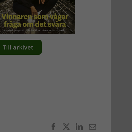
Till arkivet
Facebook
X
LinkedIn
E-