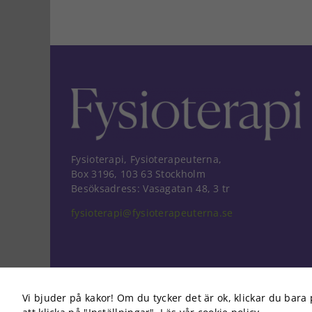
Fysioterapi, Fysioterapeuterna,
Box 3196, 103 63 Stockholm
Besöksadress: Vasagatan 48, 3 tr
fysioterapi@fysioterapeuterna.se
Vi bjuder på kakor! Om du tycker det är ok, klickar du bara 