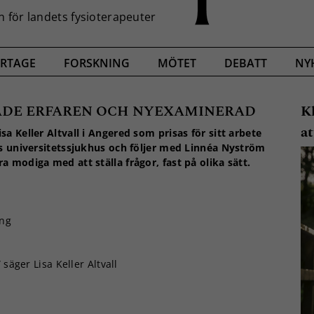
RTAGE
FORSKNING
MÖTET
DEBATT
NY
BÅDE ERFAREN OCH NYEXAMINERAD
K
at
a Keller Altvall i Angered som prisas för sitt arbete
ds universitetssjukhus och följer med Linnéa Nyström
a modiga med att ställa frågor, fast på olika sätt.
ing
säger Lisa Keller Altvall