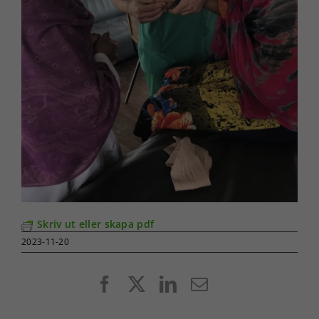
Skriv ut eller skapa pdf
2023-11-20
Facebook
X
LinkedIn
E-
post