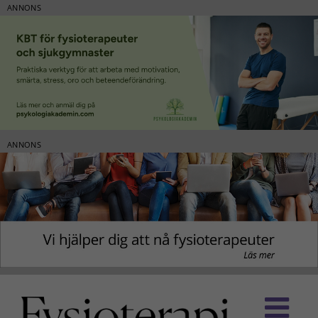
ANNONS
ANNONS
Fortsätt
till
innehållet