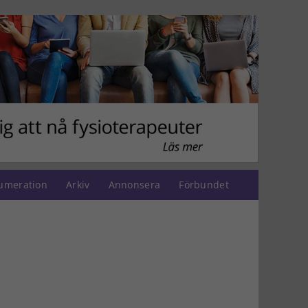
umeration
Arkiv
Annonsera
Förbundet