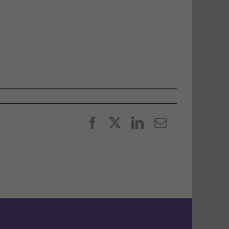
Facebook
X
LinkedIn
E-
post