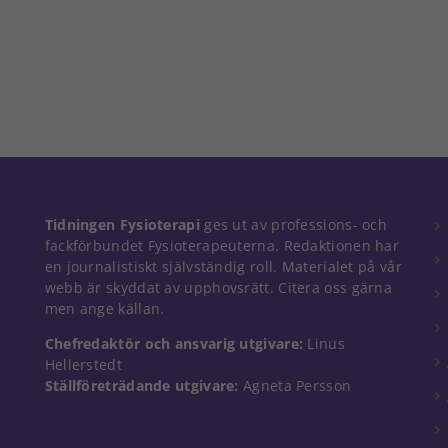
Nödvändiga
Tidningen Fysioterapi
ges ut av professions- och
Dessa kakor
fackförbundet Fysioterapeuterna. Redaktionen har
går inte att
en journalistiskt självständig roll. Materialet på vår
välja bort. De
webb är skyddat av upphovsrätt. Citera oss gärna
behövs för
men ange källan.
att hemsidan
över huvud
Chefredaktör och ansvarig utgivare:
Linus
taget ska
Hellerstedt
fungera.
Ställföreträdande utgivare:
Agneta Persson
Statistik