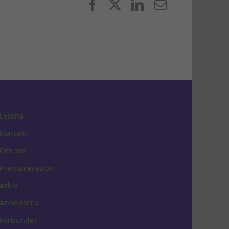
Facebook
X
LinkedIn
E-
post
Lyssna
Kontakt
Om oss
Prenumeration
Arkiv
Annonsera
Förbundet