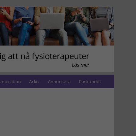
umeration
Arkiv
Annonsera
Förbundet