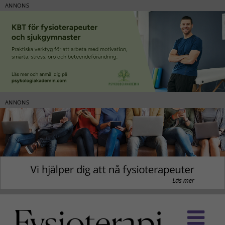
ANNONS
ANNONS
Fortsätt
till
innehållet