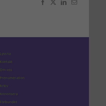
Facebook
X
LinkedIn
E-
post
Lyssna
Kontakt
Om oss
Prenumeration
Arkiv
Annonsera
Förbundet