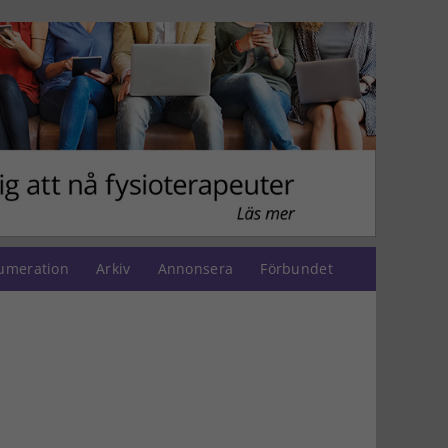
umeration
Arkiv
Annonsera
Förbundet