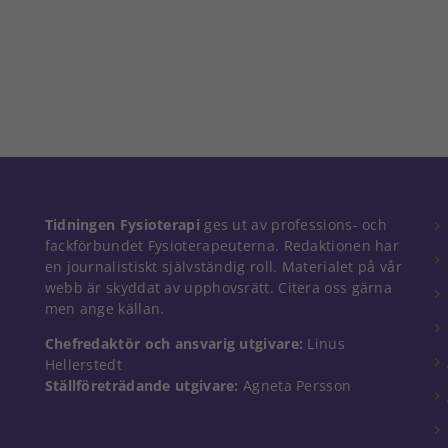
Nödvändiga
Tidningen Fysioterapi
ges ut av professions- och
Dessa kakor
fackförbundet Fysioterapeuterna. Redaktionen har
går inte att
en journalistiskt självständig roll. Materialet på vår
välja bort. De
webb är skyddat av upphovsrätt. Citera oss gärna
behövs för
men ange källan.
att hemsidan
över huvud
Chefredaktör och ansvarig utgivare:
Linus
taget ska
Hellerstedt
fungera.
Ställföreträdande utgivare:
Agneta Persson
Statistik