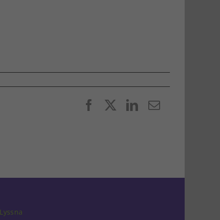
Facebook
X
LinkedIn
E-
post
Lyssna