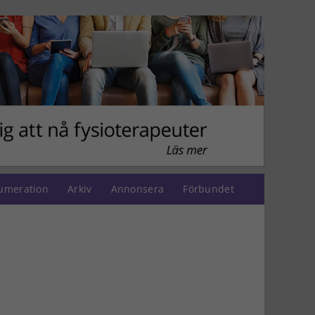
umeration
Arkiv
Annonsera
Förbundet