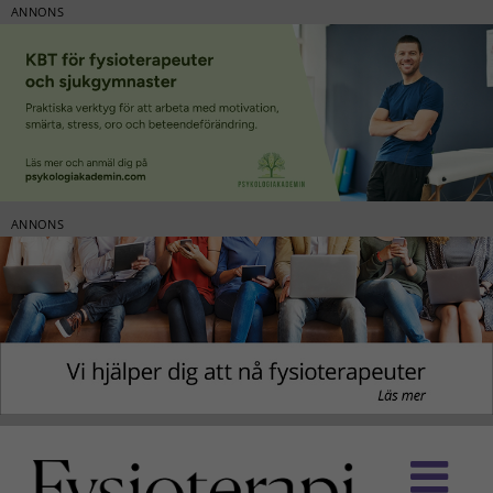
ANNONS
ANNONS
Fortsätt
till
innehållet