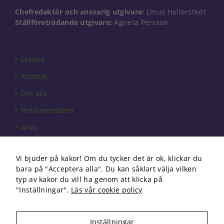
går inte att
Chefredaktör och ansvarig utgivare:
Linus Hellerstedt
välja bort. De
Ställföreträdande utgivare:
Agneta Persson
behövs för
att hemsidan
över huvud
taget ska
Lyssna
fungera.
Kontakt
Om oss
Statistik
För att vi ska
Prenumeration
kunna
Arkiv
förbättra
hemsidans
Annonsera
funktionalitet
och
Vi bjuder på kakor! Om du tycker det är ok, klickar du
Förbundet
uppbyggnad,
bara på "Acceptera alla". Du kan såklart välja vilken
baserat på
Om cookies
typ av kakor du vill ha genom att klicka på
hur
"Inställningar".
Läs vår cookie policy
hemsidan
används.
Inställningar