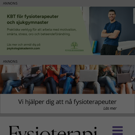
ANNONS
ANNONS
Fortsätt
till
innehållet