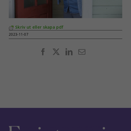
Skriv ut eller skapa pdf
2023-11-07
Facebook
X
LinkedIn
E-
post