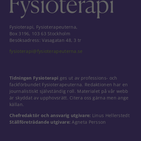
Fysioterapi, Fysioterapeuterna,
Box 3196, 103 63 Stockholm
Besöksadress: Vasagatan 48, 3 tr
fysioterapi@fysioterapeuterna.se
Tidningen Fysioterapi
ges ut av professions- och
fackförbundet Fysioterapeuterna. Redaktionen har en
journalistiskt självständig roll. Materialet på vår webb
är skyddat av upphovsrätt. Citera oss gärna men ange
källan.
Chefredaktör och ansvarig utgivare:
Linus Hellerstedt
Nödvändiga
Ställföreträdande utgivare:
Agneta Persson
Dessa kakor
går inte att
välja bort. De