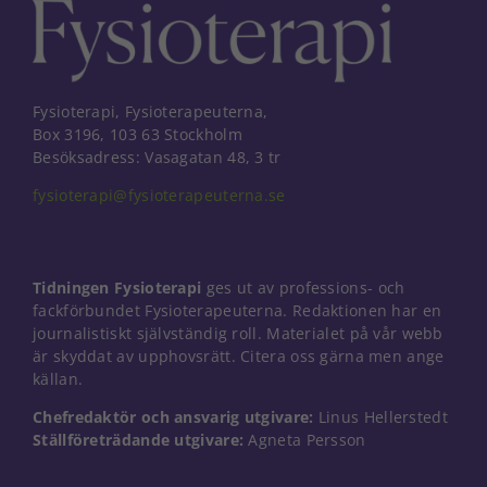
Fysioterapi, Fysioterapeuterna,
Box 3196, 103 63 Stockholm
Besöksadress: Vasagatan 48, 3 tr
fysioterapi@fysioterapeuterna.se
Tidningen Fysioterapi
ges ut av professions- och
fackförbundet Fysioterapeuterna. Redaktionen har en
journalistiskt självständig roll. Materialet på vår webb
är skyddat av upphovsrätt. Citera oss gärna men ange
källan.
Nödvändiga
Chefredaktör och ansvarig utgivare:
Linus Hellerstedt
Dessa kakor
Ställföreträdande utgivare:
Agneta Persson
går inte att
välja bort. De