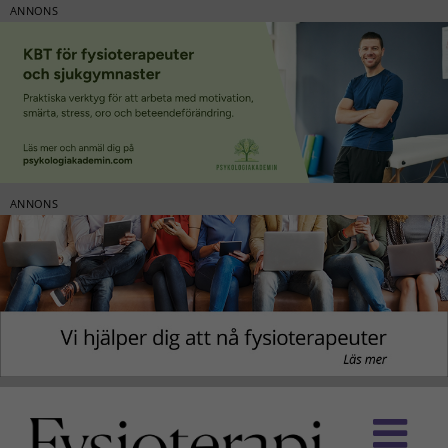
ANNONS
ANNONS
Fortsätt
till
innehållet