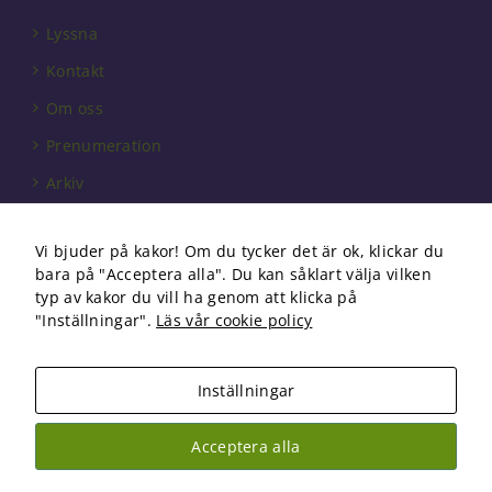
behövs för
att hemsidan
Lyssna
över huvud
Kontakt
taget ska
fungera.
Om oss
Prenumeration
Statistik
Arkiv
För att vi ska
kunna
Annonsera
förbättra
Vi bjuder på kakor! Om du tycker det är ok, klickar du
hemsidans
Förbundet
funktionalitet
bara på "Acceptera alla". Du kan såklart välja vilken
och
Om cookies
typ av kakor du vill ha genom att klicka på
uppbyggnad,
"Inställningar".
Läs vår cookie policy
baserat på
hur
hemsidan
Inställningar
används.
Copyright 2026 Fysioterapi | All Rights Reserved
Acceptera alla
Facebook
Instagram
Upplevelse