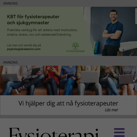
ANNONS
ANNONS
Fortsätt
till
innehållet