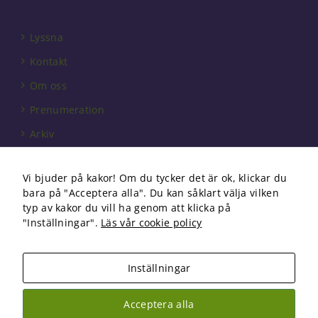
välja bort. De
behövs för
att hemsidan
Lyssna
över huvud
taget ska
Kontakt
fungera.
Om oss
Prenumeration
Statistik
För att vi ska
Arkiv
kunna
förbättra
Annonsera
hemsidans
Vi bjuder på kakor! Om du tycker det är ok, klickar du
Förbundet
funktionalitet
bara på "Acceptera alla". Du kan såklart välja vilken
och
Om cookies
typ av kakor du vill ha genom att klicka på
uppbyggnad,
"Inställningar".
Läs vår cookie policy
baserat på
hur
hemsidan
används.
Inställningar
Copyright 2026 Fysioterapi | All Rights Reserved
Acceptera alla
Upplevelse
Facebook
Instagram