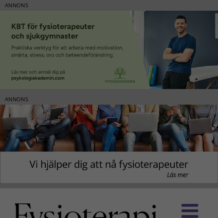
ANNONS
ANNONS
Fortsätt
till
innehållet