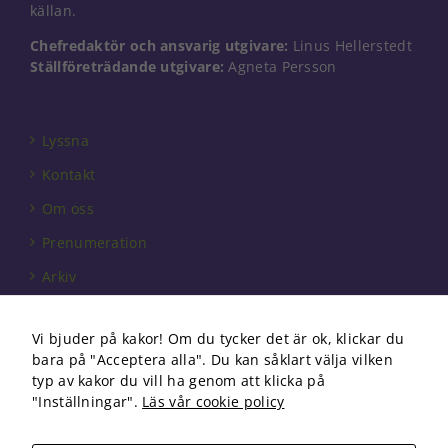
Dessa kakor
källan.
går inte att
välja bort. De
Chefredaktör och ansvarig utgivare:
Linus Hellerstedt
behövs för
Ställföreträdande utgivare:
Agneta Persson
att hemsidan
över huvud
taget ska
fungera.
Lyssna
Kontakt
Statistik
Om oss
För att vi ska
Prenumeration
kunna
förbättra
Arkiv
hemsidans
funktionalitet
Annonsera
och
Vi bjuder på kakor! Om du tycker det är ok, klickar du
uppbyggnad,
Förbundet
bara på "Acceptera alla". Du kan såklart välja vilken
baserat på
Om cookies
hur
typ av kakor du vill ha genom att klicka på
hemsidan
"Inställningar".
Läs vår cookie policy
används.