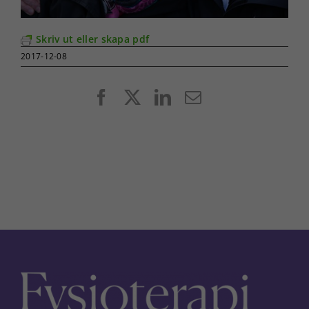
Skriv ut eller skapa pdf
2017-12-08
Facebook
X
LinkedIn
E-
post