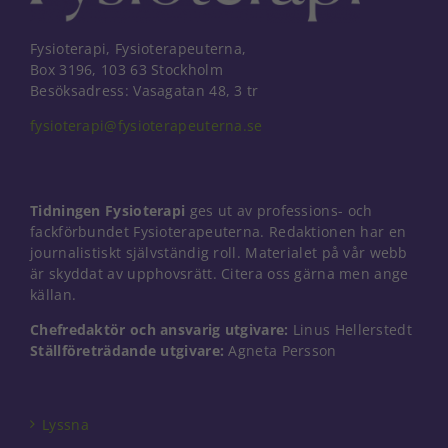
Fysioterapi, Fysioterapeuterna,
Box 3196, 103 63 Stockholm
Besöksadress: Vasagatan 48, 3 tr
fysioterapi@fysioterapeuterna.se
Tidningen Fysioterapi
ges ut av professions- och
fackförbundet Fysioterapeuterna. Redaktionen har en
journalistiskt självständig roll. Materialet på vår webb
är skyddat av upphovsrätt. Citera oss gärna men ange
källan.
Chefredaktör och ansvarig utgivare:
Linus Hellerstedt
Ställföreträdande utgivare:
Agneta Persson
Nödvändiga
Dessa kakor
går inte att
välja bort. De
Lyssna
behövs för