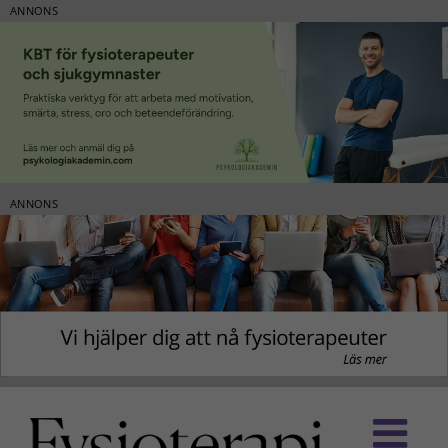
ANNONS
ANNONS
Fortsätt
till
innehållet