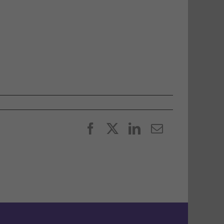
Facebook
X
LinkedIn
E-
post