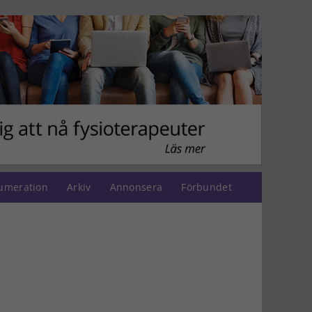
umeration
Arkiv
Annonsera
Förbundet