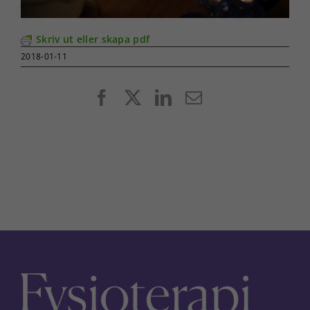
Skriv ut eller skapa pdf
2018-01-11
Facebook
X
LinkedIn
E-
post