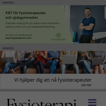
ANNONS
ANNONS
Fortsätt
till
innehållet