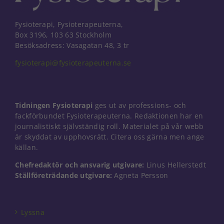
Fysioterapi, Fysioterapeuterna,
Box 3196, 103 63 Stockholm
Besöksadress: Vasagatan 48, 3 tr
fysioterapi@fysioterapeuterna.se
Tidningen Fysioterapi
ges ut av professions- och
fackförbundet Fysioterapeuterna. Redaktionen har en
journalistiskt självständig roll. Materialet på vår webb
är skyddat av upphovsrätt. Citera oss gärna men ange
källan.
Chefredaktör och ansvarig utgivare:
Linus Hellerstedt
Ställföreträdande utgivare:
Agneta Persson
Nödvändiga
Dessa kakor
går inte att
välja bort. De
Lyssna
behövs för