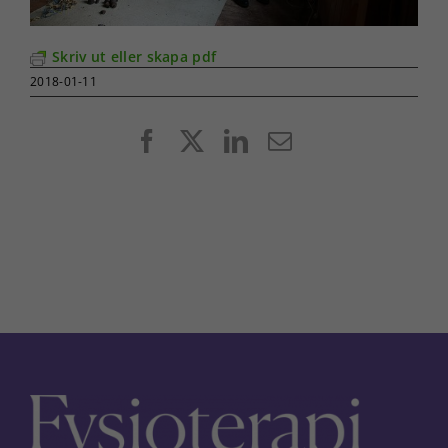
Skriv ut eller skapa pdf
2018-01-11
Facebook
X
LinkedIn
E-
post