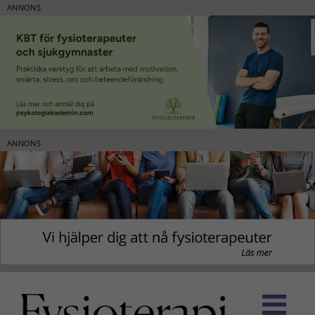
ANNONS
ANNONS
Fortsätt
till
innehållet