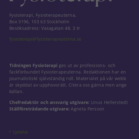
Fysioterapi, Fysioterapeuterna,
Box 3196, 103 63 Stockholm
Besöksadress: Vasagatan 48, 3 tr
fysioterapi@fysioterapeuterna.se
Tidningen Fysioterapi
ges ut av professions- och
fackförbundet Fysioterapeuterna. Redaktionen har en
journalistiskt självständig roll. Materialet på vår webb
är skyddat av upphovsrätt. Citera oss gärna men ange
källan.
Chefredaktör och ansvarig utgivare:
Linus Hellerstedt
Ställföreträdande utgivare:
Agneta Persson
Nödvändiga
Dessa kakor
går inte att
välja bort. De
Lyssna
behövs för