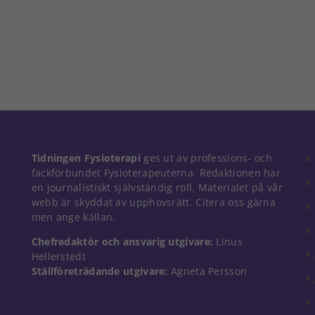
Nödvändiga
Tidningen Fysioterapi
ges ut av professions- och
Dessa kakor
fackförbundet Fysioterapeuterna. Redaktionen har
går inte att
en journalistiskt självständig roll. Materialet på vår
välja bort. De
webb är skyddat av upphovsrätt. Citera oss gärna
behövs för
men ange källan.
att hemsidan
över huvud
Chefredaktör och ansvarig utgivare:
Linus
taget ska
Hellerstedt
fungera.
Ställföreträdande utgivare:
Agneta Persson
Statistik