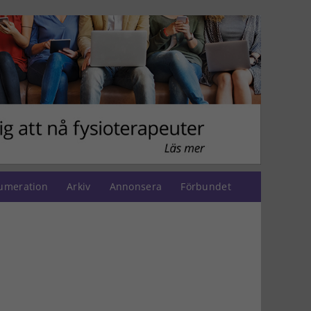
umeration
Arkiv
Annonsera
Förbundet