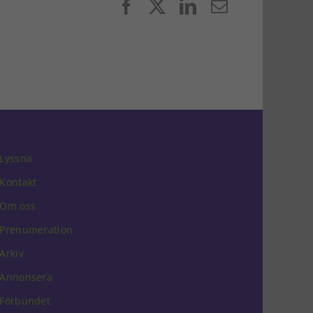
Facebook
X
LinkedIn
E-
post
Lyssna
Kontakt
Om oss
Prenumeration
Arkiv
Annonsera
Förbundet