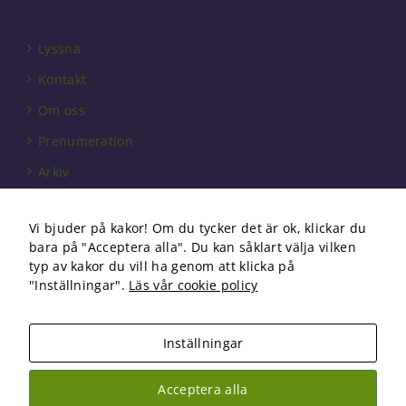
välja bort. De
behövs för
att hemsidan
Lyssna
över huvud
taget ska
Kontakt
fungera.
Om oss
Prenumeration
Statistik
För att vi ska
Arkiv
kunna
förbättra
Annonsera
hemsidans
Vi bjuder på kakor! Om du tycker det är ok, klickar du
Förbundet
funktionalitet
bara på "Acceptera alla". Du kan såklart välja vilken
och
Om cookies
typ av kakor du vill ha genom att klicka på
uppbyggnad,
"Inställningar".
Läs vår cookie policy
baserat på
hur
hemsidan
används.
Inställningar
Copyright 2026 Fysioterapi | All Rights Reserved
Acceptera alla
Upplevelse
Facebook
Instagram