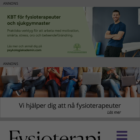
ANNONS
ANNONS
Fortsätt
till
innehållet