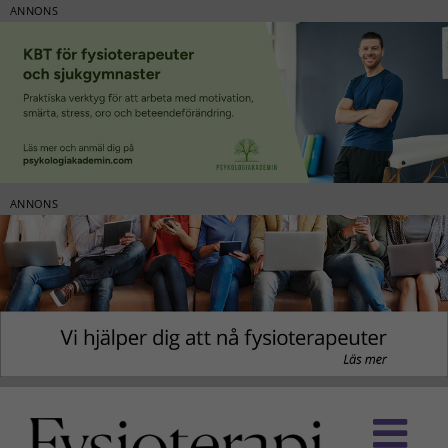
ANNONS
ANNONS
Fortsätt
till
innehållet