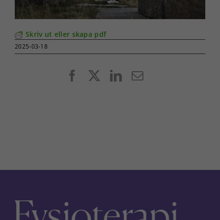
Skriv ut eller skapa pdf
2025-03-18
Facebook
X
LinkedIn
E-
post