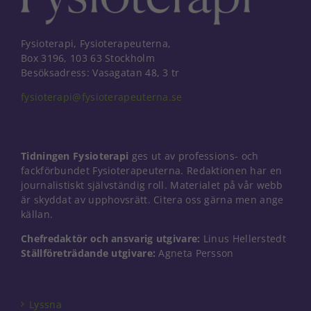
Fysioterapi, Fysioterapeuterna,
Box 3196, 103 63 Stockholm
Besöksadress: Vasagatan 48, 3 tr
fysioterapi@fysioterapeuterna.se
Tidningen Fysioterapi
ges ut av professions- och
fackförbundet Fysioterapeuterna. Redaktionen har en
journalistiskt självständig roll. Materialet på vår webb
är skyddat av upphovsrätt. Citera oss gärna men ange
källan.
Chefredaktör och ansvarig utgivare:
Linus Hellerstedt
Nödvändiga
Ställföreträdande utgivare:
Agneta Persson
Dessa kakor
går inte att
välja bort. De
behövs för
Lyssna