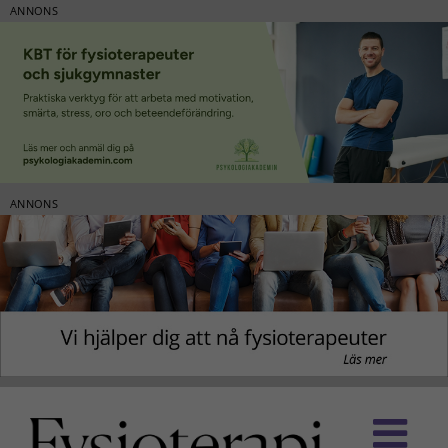
ANNONS
ANNONS
Fortsätt
till
innehållet