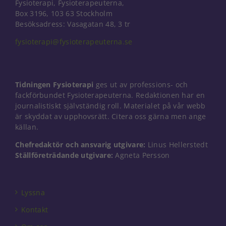
Fysioterapi, Fysioterapeuterna,
Box 3196, 103 63 Stockholm
Besöksadress: Vasagatan 48, 3 tr
fysioterapi@fysioterapeuterna.se
Tidningen Fysioterapi
ges ut av professions- och
fackförbundet Fysioterapeuterna. Redaktionen har en
journalistiskt självständig roll. Materialet på vår webb
är skyddat av upphovsrätt. Citera oss gärna men ange
källan.
Chefredaktör och ansvarig utgivare:
Linus Hellerstedt
Ställföreträdande utgivare:
Agneta Persson
Nödvändiga
Dessa kakor
går inte att
Lyssna
välja bort. De
behövs för
Kontakt
att hemsidan
över huvud