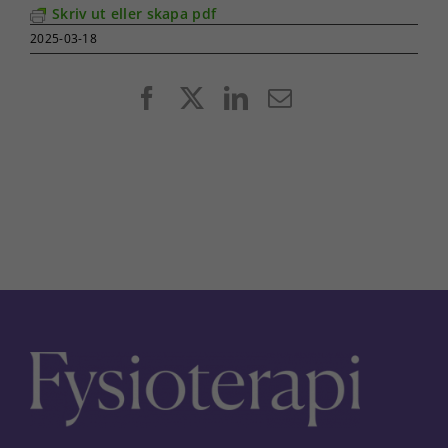
Skriv ut eller skapa pdf
2025-03-18
Facebook
X
LinkedIn
E-
post