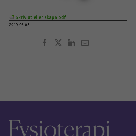
Skriv ut eller skapa pdf
2019-06-05
Facebook
X
LinkedIn
E-
post