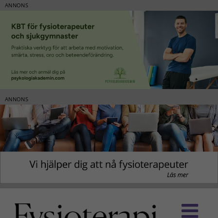
ANNONS
ANNONS
Fortsätt
till
innehållet